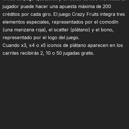
jugador puede hacer una apuesta máxima de 200
créditos por cada giro. El juego Crazy Fruits integra tres
elementos especiales, representados por el comodín
(una manzana roja), el scatter (plátano) y el bono,
representado por el logo del juego.
Cuando x3, x4 o x5 iconos de plátano aparecen en los
carriles recibirás 2, 10 o 50 jugadas gratis.