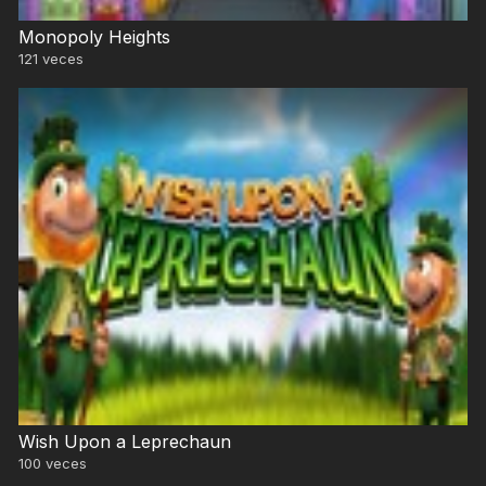
Monopoly Heights
121
veces
Wish Upon a Leprechaun
100
veces