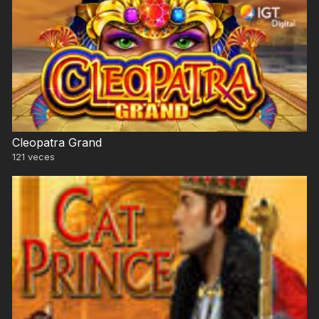
Cleopatra Grand
121
veces