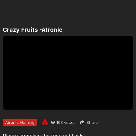
Crazy Fruits -Atronic
Jugar
Atronic Gaming
108
veces
Share
Please complete the required fields.