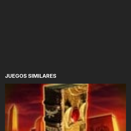
JUEGOS SIMILARES