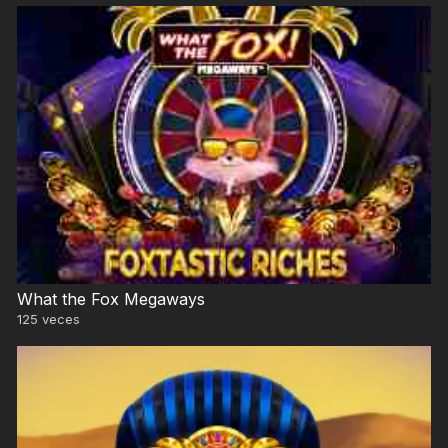
What the Fox Megaways
125
veces