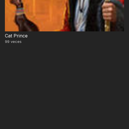
Cat Prince
99
veces