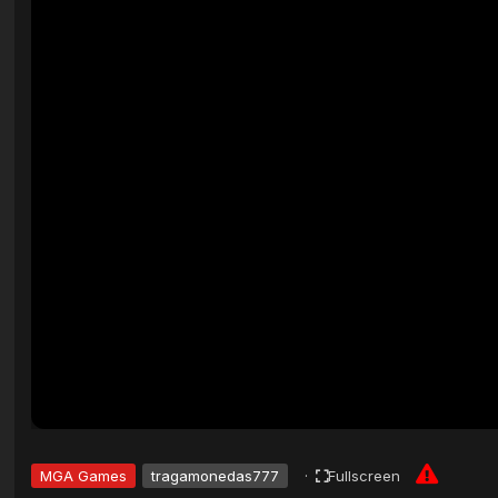
Jugar
MGA Games
tragamonedas777
·
Fullscreen