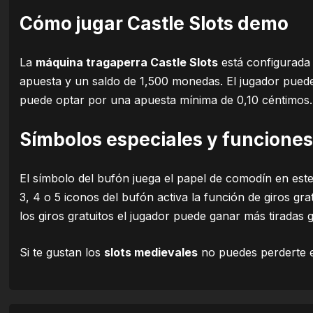
Cómo jugar Castle Slots demo
La
máquina tragaperra Castle Slots
está configurada 
apuesta y un saldo de 1,500 monedas. El jugador pued
puede optar por una apuesta mínima de 0,10 céntimos.
Símbolos especiales y funciones
El símbolo del bufón juega el papel de comodín en este
3, 4 o 5 iconos del bufón activa la función de giros gr
los giros gratuitos el jugador puede ganar más tiradas g
Si te gustan los
slots medievales
no puedes perderte 