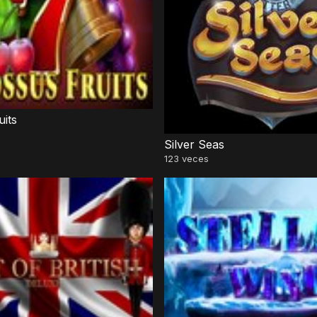
uits
Silver Seas
123
veces