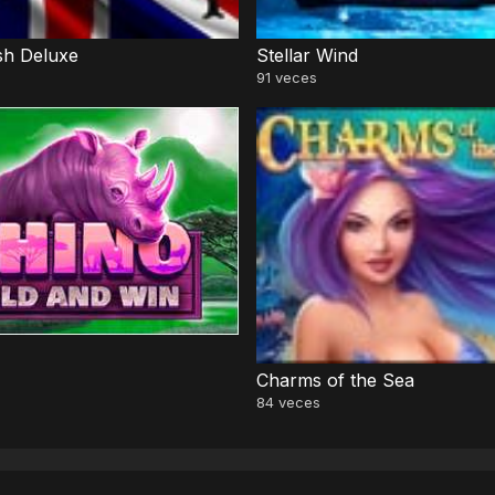
ish Deluxe
Stellar Wind
91
veces
Charms of the Sea
84
veces