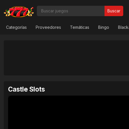
Buscar
Categorías
Proveedores
Temáticas
Bingo
Blac
Castle Slots