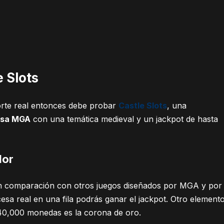
 Slots
corte real entonces debe probar
Castle Slots
, una
esa MGA
con una temática medieval y un jackpot de hasta
lor
 en comparación con otros juegos diseñados por MGA y por
sa real en una fila podrás ganar el jackpot. Otro element
 40,000 monedas es la corona de oro.