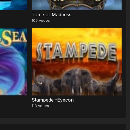
Tome of Madness
109
veces
Stampede -Eyecon
113
veces