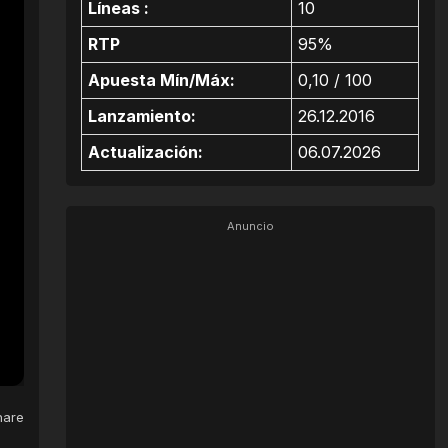
Líneas :
10
RTP
95%
Apuesta Mín/Máx:
0,10 / 100
Lanzamiento:
26.12.2016
Actualización:
06.07.2026
Anuncio
are