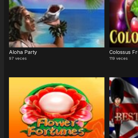
Aloha Party
Colossus Fr
97
veces
119
veces