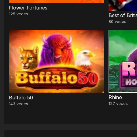
Flower Fortunes
125
veces
Best of Brit
80
veces
Rhino
Buffalo 50
127
veces
143
veces