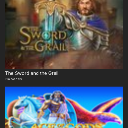
The Sword and the Grail
114
veces