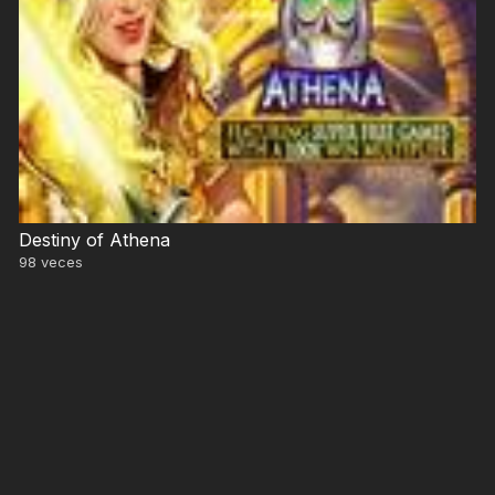
Destiny of Athena
98
veces