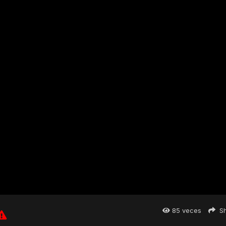
85
veces
Sh