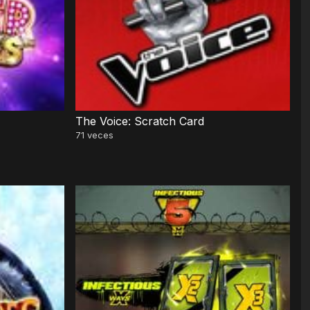
The Voice: Scratch Card
71
veces