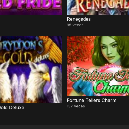
Renegades
95
veces
Fortune Tellers Charm
137
veces
old Deluxe