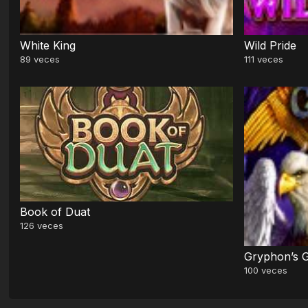
White King
Wild Pride
89
veces
111
veces
Book of Duat
126
veces
Gryphon’s G
100
veces