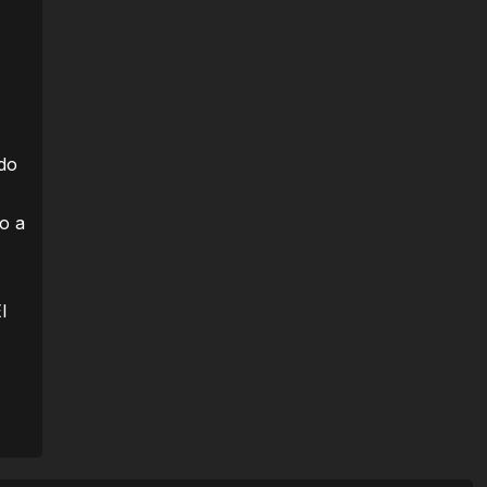
ado
o a
l