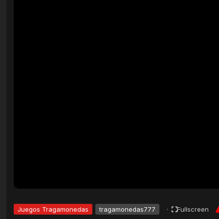
Jugar
Juegos Tragamonedas
tragamonedas777
·
Fullscreen