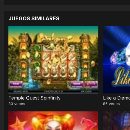
JUEGOS SIMILARES
Temple Quest Spinfinity
Like a Diam
83
veces
86
veces