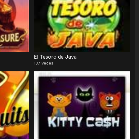
El Tesoro de Java
137
veces