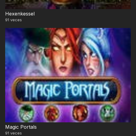
Hexenkessel
91
veces
Magic Portals
91
veces