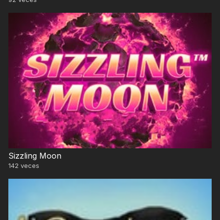
Sizzling Moon
142
veces