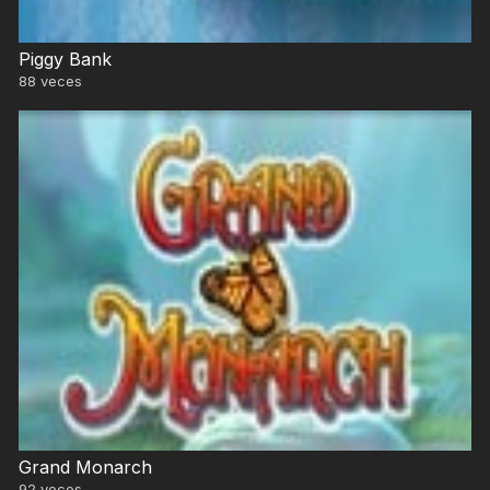
Piggy Bank
88
veces
Grand Monarch
92
veces