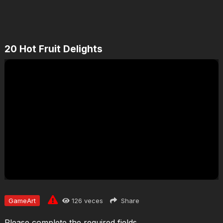
20 Hot Fruit Delights
Jugar
GameArt
126
veces
Share
Please complete the required fields.