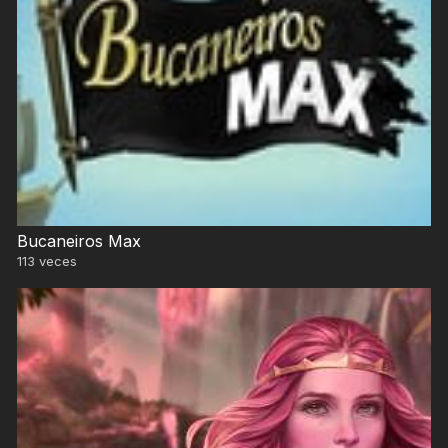
Bucaneiros Max
113
veces