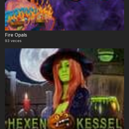
Fire Opals
93
veces