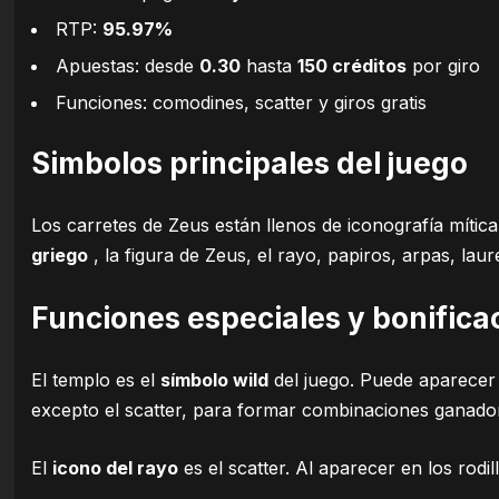
RTP:
95.97%
Apuestas: desde
0.30
hasta
150 créditos
por giro
Funciones: comodines, scatter y giros gratis
Simbolos principales del juego
Los carretes de Zeus están llenos de iconografía mític
griego
, la figura de Zeus, el rayo, papiros, arpas, la
Funciones especiales y bonifica
El templo es el
símbolo wild
del juego. Puede aparecer 
excepto el scatter, para formar combinaciones ganado
El
icono del rayo
es el scatter. Al aparecer en los rodil