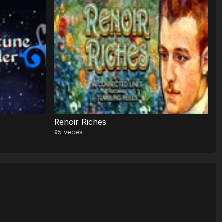
Renoir Riches
95
veces