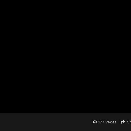
177
veces
Sh