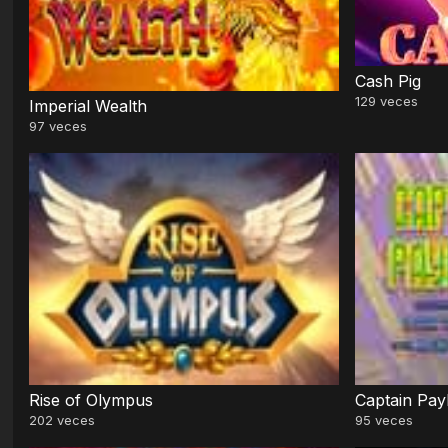
Cash Pig
129
veces
Imperial Wealth
97
veces
Rise of Olympus
Captain Pa
202
veces
95
veces