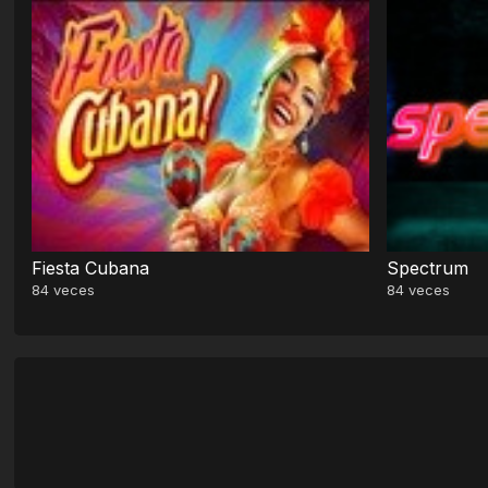
Fiesta Cubana
Spectrum
84
veces
84
veces