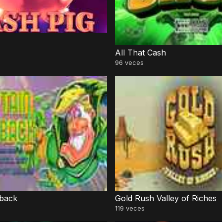
All That Cash
96
veces
yback
Gold Rush Valley of Riches
119
veces