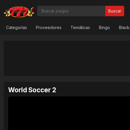
Buscar
Categorías
Proveedores
Temáticas
Bingo
Blac
World Soccer 2