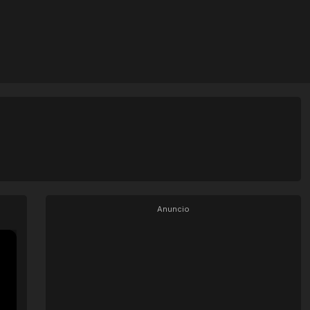
Anuncio