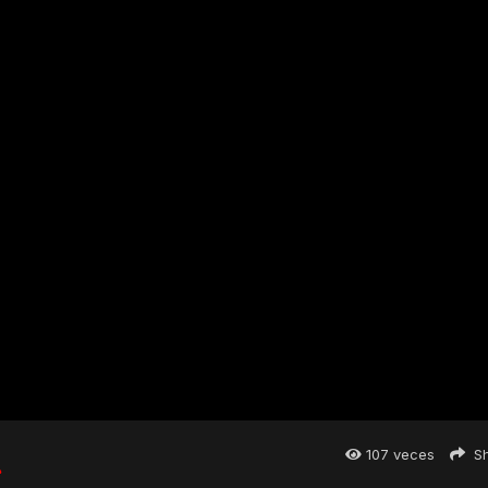
107
veces
Sh