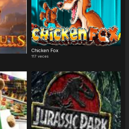
Chicken Fox
117
veces