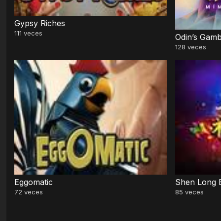
Gypsy Riches
111
veces
Odin’s Gamb
128
veces
Eggomatic
Shen Long 
72
veces
85
veces