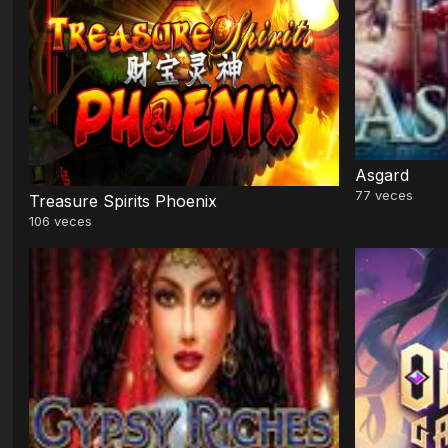
Asgard
77
veces
Treasure Spirits Phoenix
106
veces