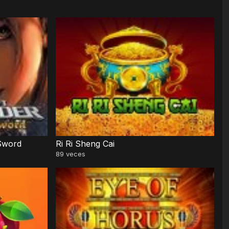
 Sword
Ri Ri Sheng Cai
89
veces