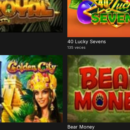
40 Lucky Sevens
135
veces
Bear Money