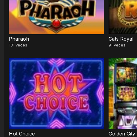
Pharaoh
Cats Royal
131
veces
91
veces
Hot Choice
Golden City