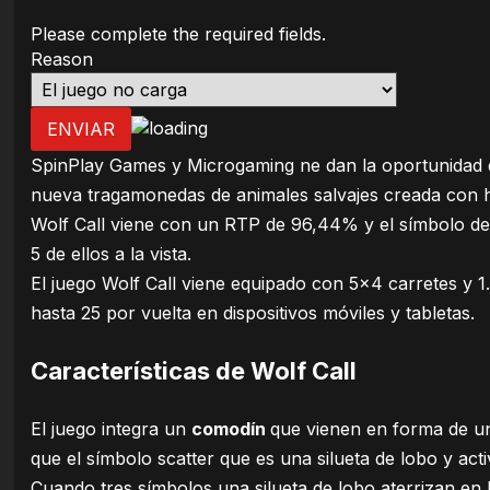
Please complete the required fields.
Reason
ENVIAR
SpinPlay Games y Microgaming ne dan la oportunidad d
nueva tragamonedas de animales salvajes creada con h
Wolf Call viene con un RTP de 96,44% y el símbolo de
5 de ellos a la vista.
El juego Wolf Call viene equipado con 5×4 carretes y 1
hasta 25 por vuelta en dispositivos móviles y tabletas.
Características de Wolf Call
El juego integra un
comodín
que vienen en forma de un
que el símbolo scatter que es una silueta de lobo y activ
Cuando tres símbolos una silueta de lobo aterrizan en lo