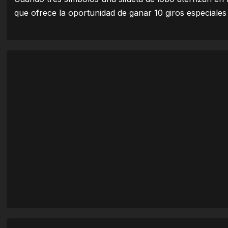
que ofrece la oportunidad de ganar 10 giros especiales 