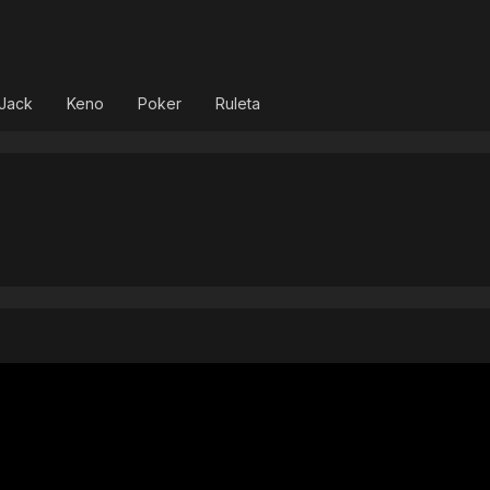
kJack
Keno
Poker
Ruleta