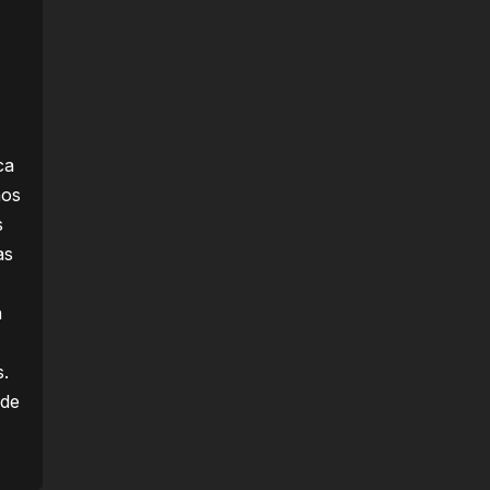
ca
mos
s
as
n
s.
 de