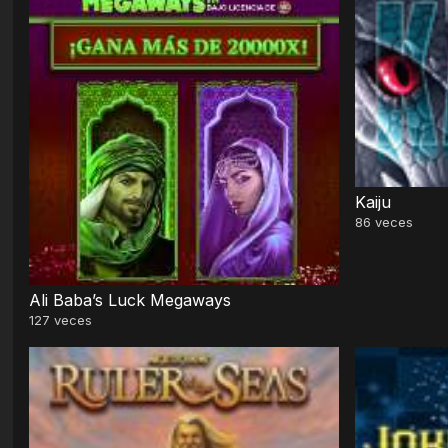
Kaiju
86
veces
Ali Baba’s Luck Megaways
127
veces