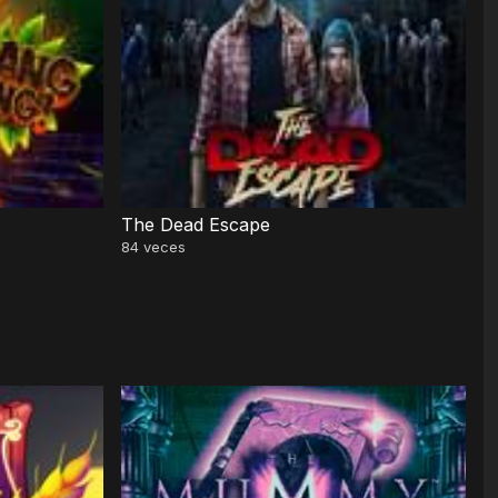
The Dead Escape
84
veces