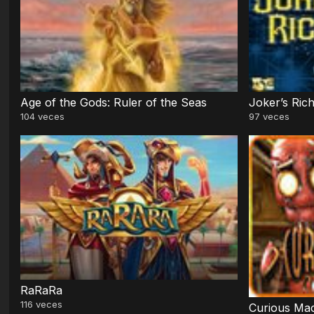
Age of the Gods: Ruler of the Seas
Joker’s Ric
104
veces
97
veces
RaRaRa
116
veces
Curious Ma