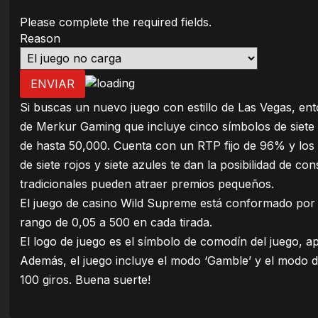
Please complete the required fields.
Reason
ENVIAR
Si buscas un nuevo juego con estillo de Las Vegas, e
de Merkur Gaming que incluye cinco símbolos de siete
de hasta 50,000. Cuenta con un RTP fijo de 96% y los 
de siete rojos y siete azules te dan la posibilidad de 
tradicionales pueden atraer premios pequeños.
El juego de casino Wild Supreme está conformado por 
rango de 0,05 a 500 en cada tirada.
El logo de juego es el símbolo de comodín del juego, apa
Además, el juego incluye el modo ‘Gamble’ y el modo 
100 giros. Buena suerte!