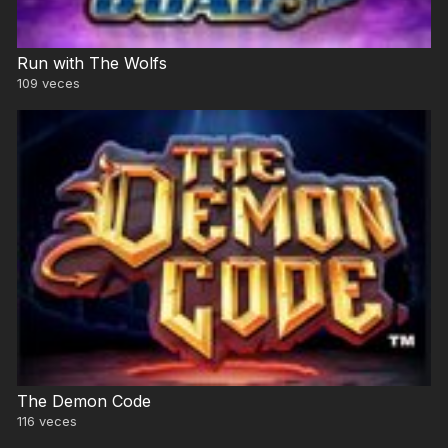
Run with The Wolfs
109
veces
The Demon Code
116
veces