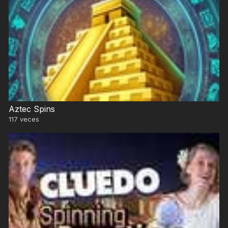
Aztec Spins
117
veces