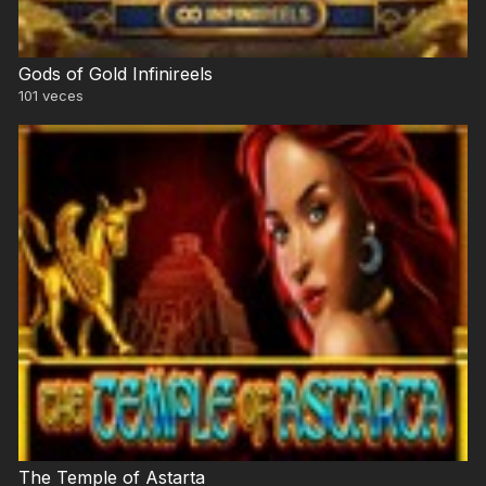
Gods of Gold Infinireels
101
veces
The Temple of Astarta