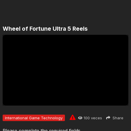
Wheel of Fortune Ultra 5 Reels
Jugar
International Game Technology
100
veces
Share
Please complete the required fields.