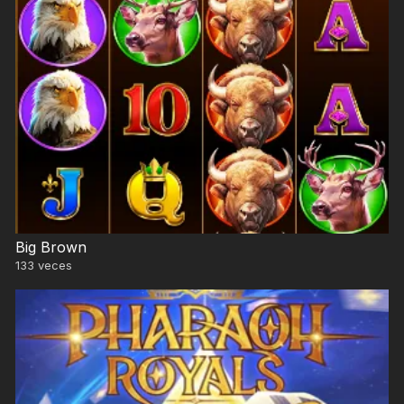
Big Brown
133
veces