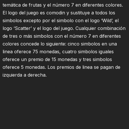
temática de frutas y el número 7 en diferentes colores.
El logo del juego es comodin y sustituye a todos los
simbolos excepto por el simbolo con el logo ‘Wild’, el
logo ‘Scatter’ y el logo del juego. Cualquier combinación
de tres o más simbolos con el número 7 en diferentes
colores concede lo siguiente: cinco simbolos en una
linea oferece 75 monedas, cuatro simbolos iguales
oferece un premio de 15 monedas y tres simbolos
oferece 5 monedas. Los premios de linea se pagan de
izquierda a derecha.