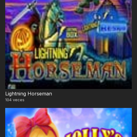
Lightning Horseman
104
veces