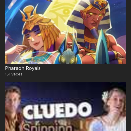
Pharaoh Royals
151
veces