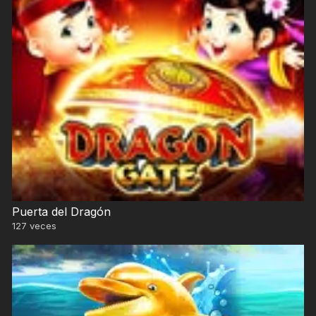
Puerta del Dragón
127
veces