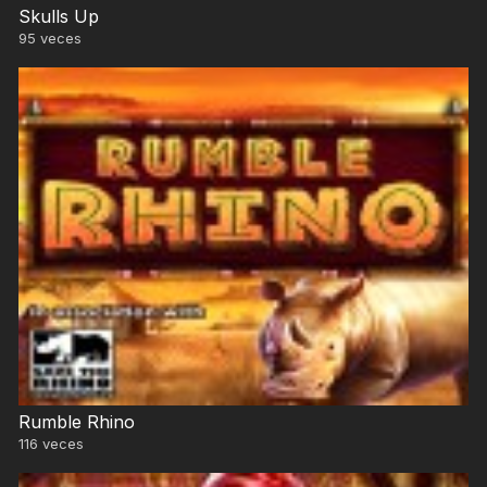
Skulls Up
95
veces
Rumble Rhino
116
veces