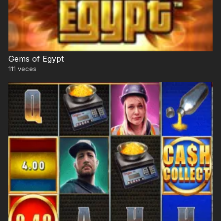
Gems of Egypt
111
veces