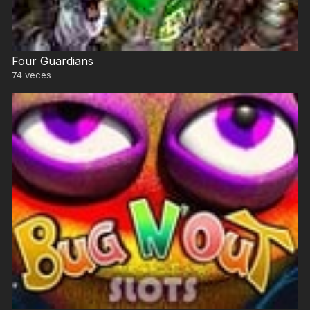
Four Guardians
74
veces