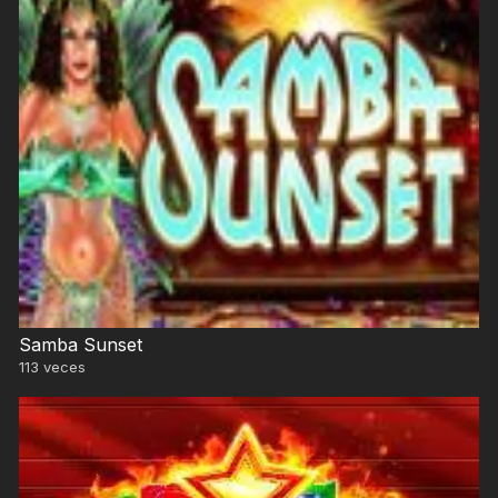
Samba Sunset
113
veces