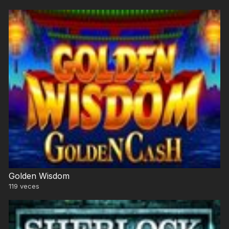
Golden Wisdom
119
veces