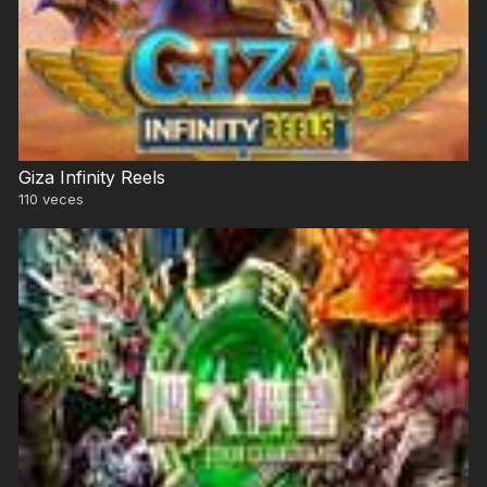
Giza Infinity Reels
110
veces