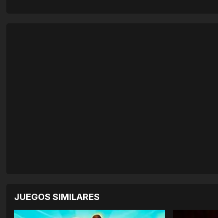
JUEGOS SIMILARES