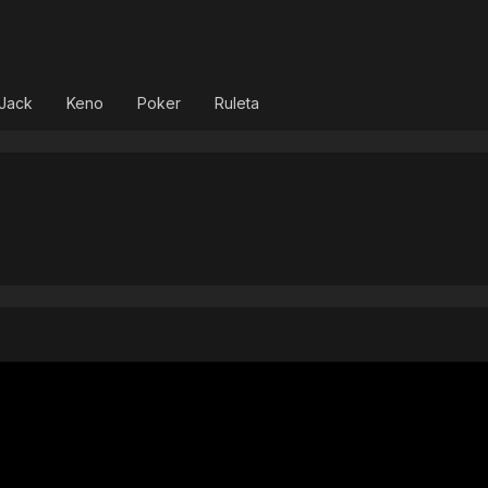
kJack
Keno
Poker
Ruleta