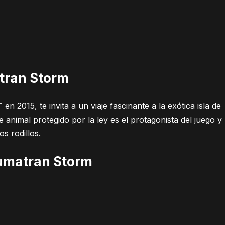
tran Storm
T
en 2015, te invita a un viaje fascinante a la exótica isla de
te animal protegido por la ley es el protagonista del juego y
s rodillos.
Sumatran Storm