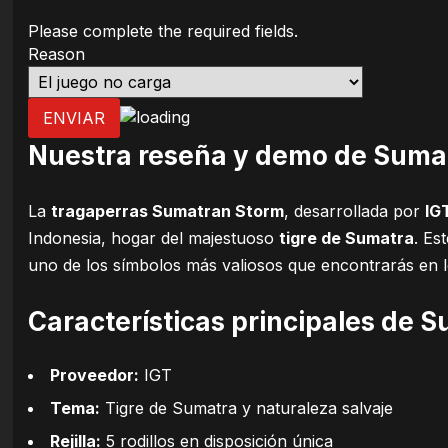
Please complete the required fields.
Reason
ENVIAR
Nuestra reseña y demo de Suma
La
tragaperras Sumatran Storm
, desarrollada por
IG
Indonesia, hogar del majestuoso
tigre de Sumatra
. Es
uno de los símbolos más valiosos que encontrarás en lo
Características principales de 
Proveedor:
IGT
Tema:
Tigre de Sumatra y naturaleza salvaje
Rejilla:
5 rodillos en disposición única