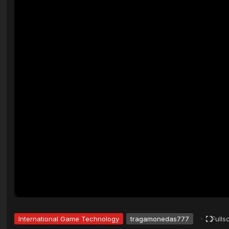
Jugar
International Game Technology
tragamonedas777
·
Fulls