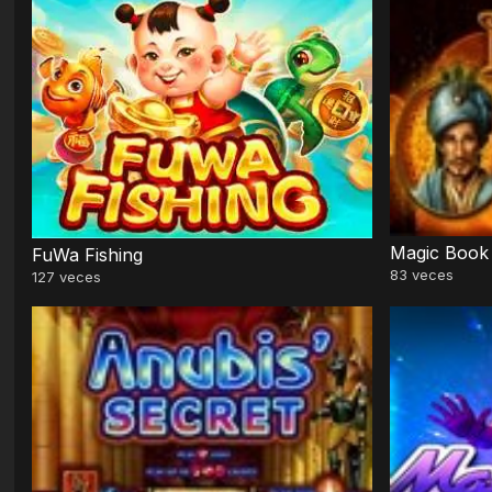
Magic Book
FuWa Fishing
83
veces
127
veces