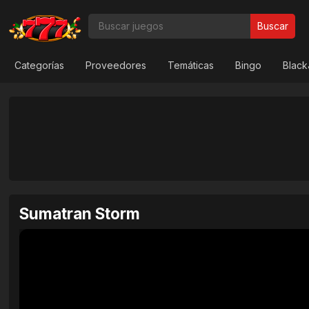
Buscar
Categorías
Proveedores
Temáticas
Bingo
Blac
Sumatran Storm