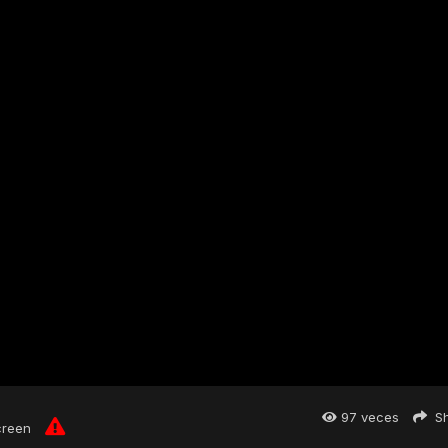
97
veces
Sh
creen