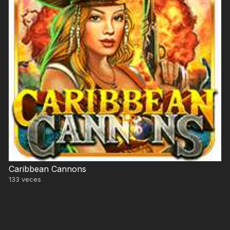
Caribbean Cannons
133
veces