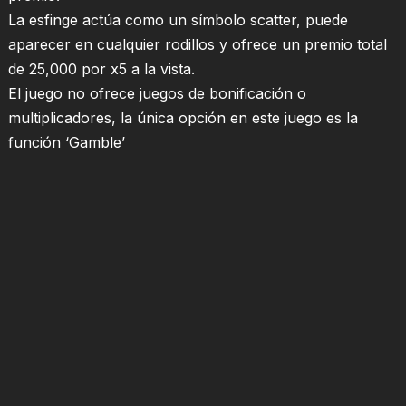
La esfinge actúa como un símbolo scatter, puede
aparecer en cualquier rodillos y ofrece un premio total
de 25,000 por x5 a la vista.
El juego no ofrece juegos de bonificación o
multiplicadores, la única opción en este juego es la
función ‘Gamble’