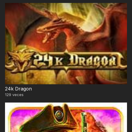
24k Dragon
129
veces