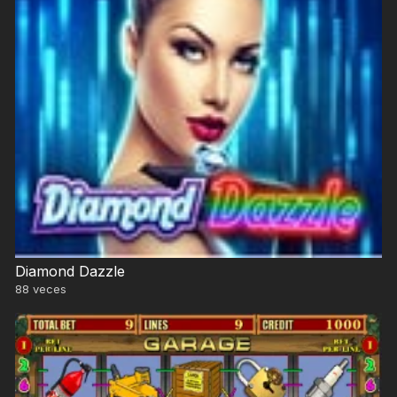
Diamond Dazzle
88
veces