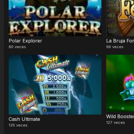
Polar Explorer
La Bruja Fo
80
veces
96
veces
Wild Booste
Cash Ultimate
127
veces
135
veces