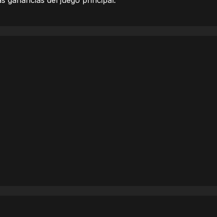
s ganancias del juego principal.