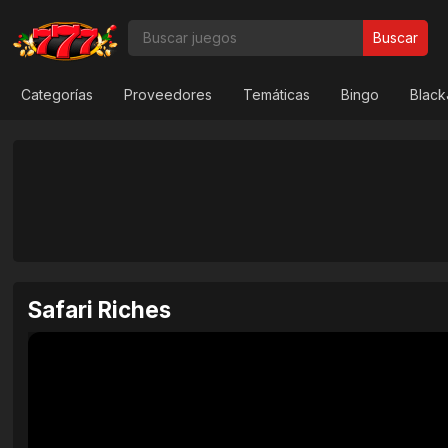
Buscar
Categorías
Proveedores
Temáticas
Bingo
Blac
Safari Riches