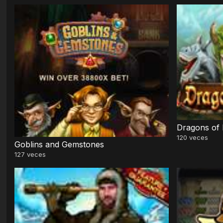
Dragons of 
120
veces
Goblins and Gemstones
127
veces