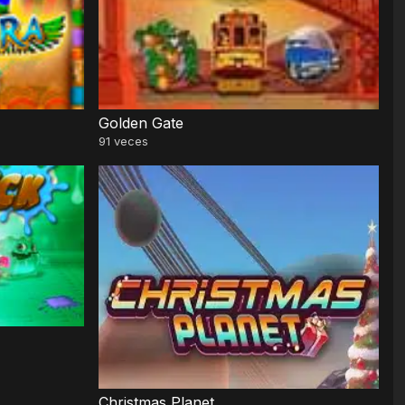
Golden Gate
91
veces
Christmas Planet