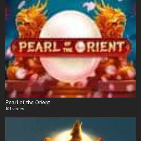
Pearl of the Orient
101
veces