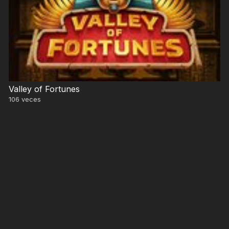
Valley of Fortunes
106
veces