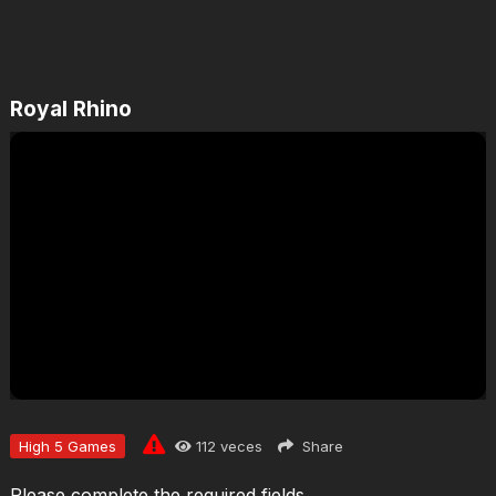
Royal Rhino
Jugar
High 5 Games
112
veces
Share
Please complete the required fields.