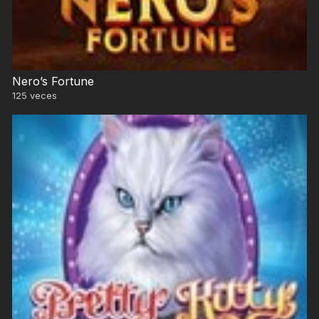
Nero’s Fortune
125
veces