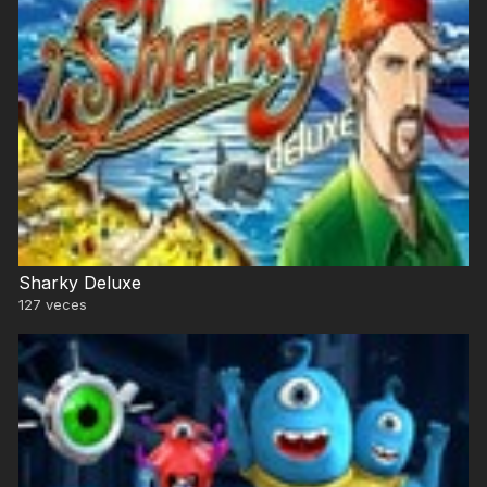
Sharky Deluxe
127
veces