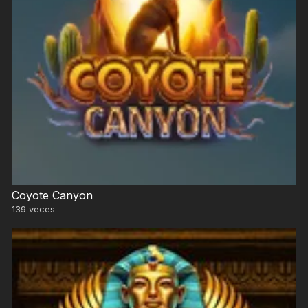
Coyote Canyon
139
veces