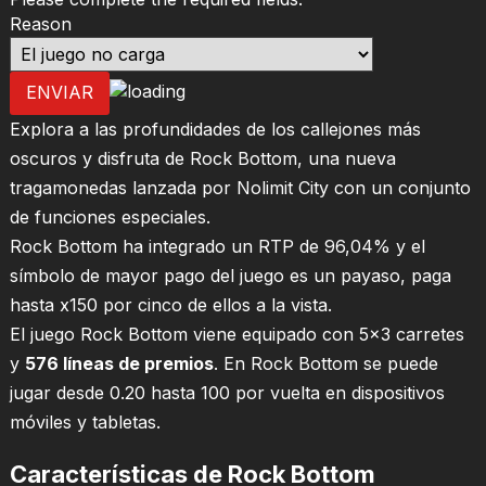
Reason
ENVIAR
Explora a las profundidades de los callejones más
oscuros y disfruta de Rock Bottom, una nueva
tragamonedas lanzada por Nolimit City con un conjunto
de funciones especiales.
Rock Bottom ha integrado un RTP de 96,04% y el
símbolo de mayor pago del juego es un payaso, paga
hasta x150 por cinco de ellos a la vista.
El juego Rock Bottom viene equipado con 5×3 carretes
y
576 líneas de premios
. En Rock Bottom se puede
jugar desde 0.20 hasta 100 por vuelta en dispositivos
móviles y tabletas.
Características de Rock Bottom