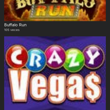
Buffalo Run
105
veces