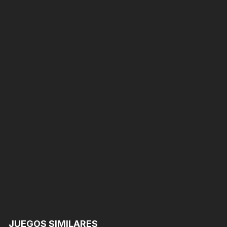
JUEGOS SIMILARES