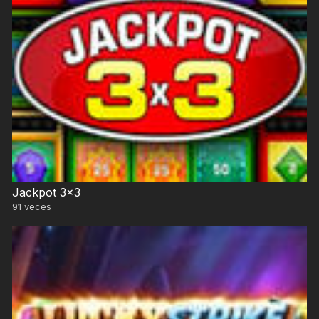
Jackpot 3×3
91
veces