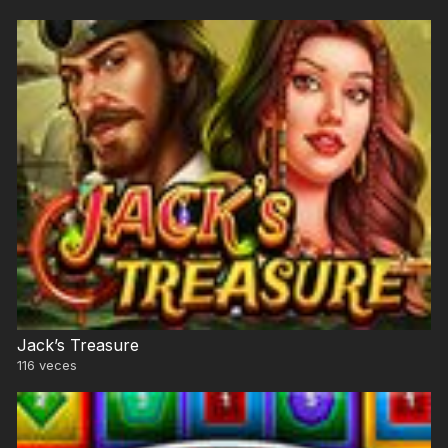
Jack’s Treasure
116
veces