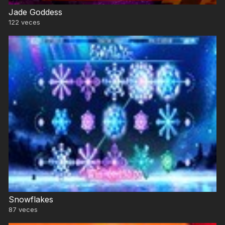
Jade Goddess
122
veces
Snowflakes
87
veces