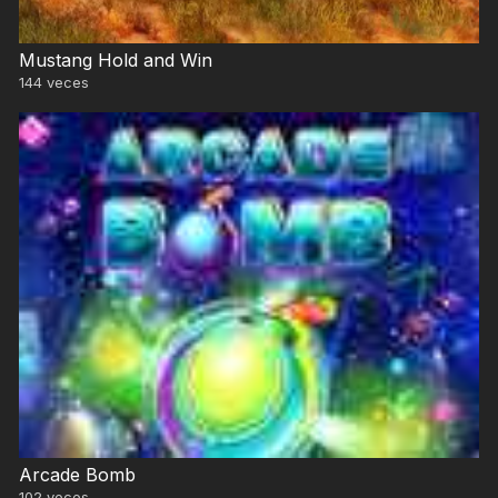
Mustang Hold and Win
144
veces
Arcade Bomb
102
veces