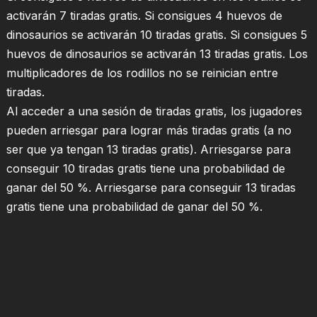
activarán 7 tiradas gratis. Si consigues 4 huevos de
dinosaurios se activarán 10 tiradas gratis. Si consigues 5
huevos de dinosaurios se activarán 13 tiradas gratis. Los
multiplicadores de los rodillos no se reinician entre
tiradas.
Al acceder a una sesión de tiradas gratis, los jugadores
pueden arriesgar para lograr más tiradas gratis (a no
ser que ya tengan 13 tiradas gratis). Arriesgarse para
conseguir 10 tiradas gratis tiene una probabilidad de
ganar del 50 %. Arriesgarse para conseguir 13 tiradas
gratis tiene una probabilidad de ganar del 50 %.