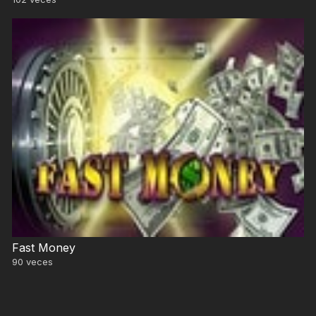
Fast Money
90
veces