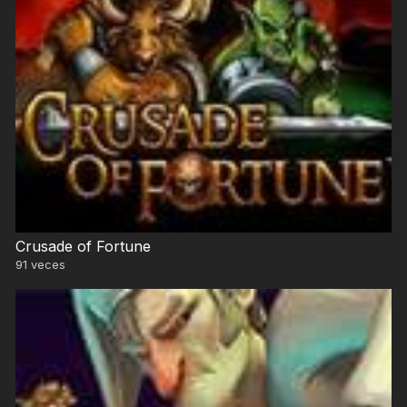
Crusade of Fortune
91
veces