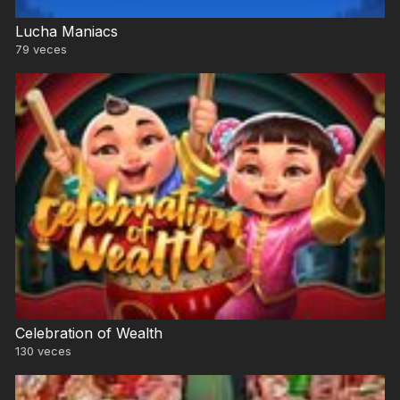
Lucha Maniacs
79
veces
Celebration of Wealth
130
veces