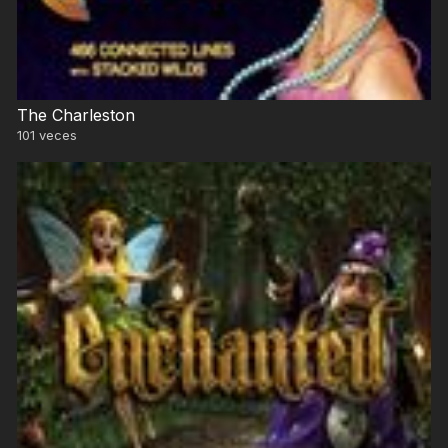
The Charleston
101
veces