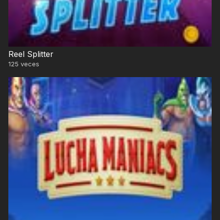
Reel Splitter
125
veces