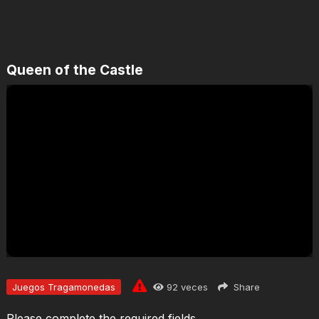
Queen of the Castle
Jugar
Juegos Tragamonedas
92
veces
Share
Please complete the required fields.