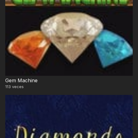
Gem Machine
113
veces