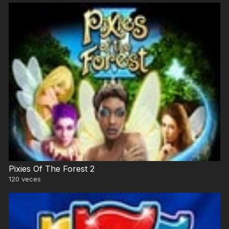
Pixies Of The Forest 2
120
veces