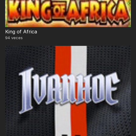
King of Africa
94
veces