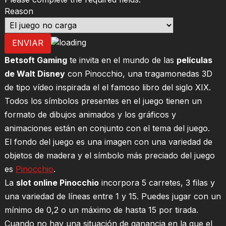
Reason
ENVIAR
Betsoft Gaming
te invita en el mundo de las
películas
de Walt Disney
con Pinocchio, una tragamonedas 3D
de tipo vídeo inspirada el el famoso libro del siglo XIX.
Todos los símbolos presentes en el juego tienen un
formato de dibujos animados y los gráficos y
animaciones están en conjunto con el tema del juego.
El fondo del juego es una imagen con una variedad de
objetos de madera y el símbolo más preciado del juego
es
Pinocchio
.
La
slot online Pinocchio
incorpora 5 carretes, 3 filas y
una variedad de líneas entre 1 y 15. Puedes jugar con un
mínimo de 0,2 o un máximo de hasta 15 por tirada.
Cuando no hay una situación de ganancia en la que el