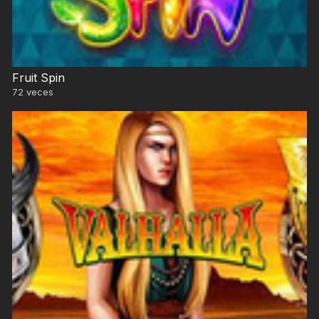
Fruit Spin
72
veces