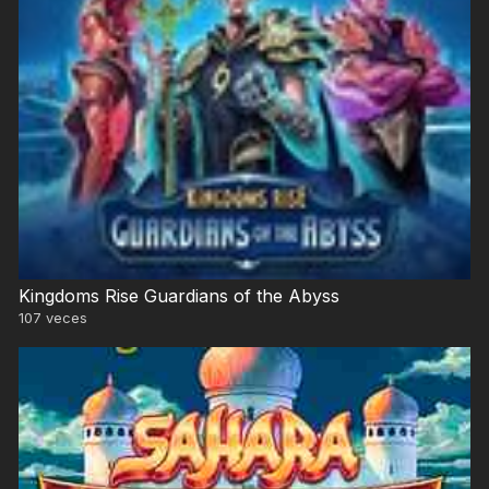
Kingdoms Rise Guardians of the Abyss
107
veces