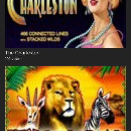
The Charleston
101
veces