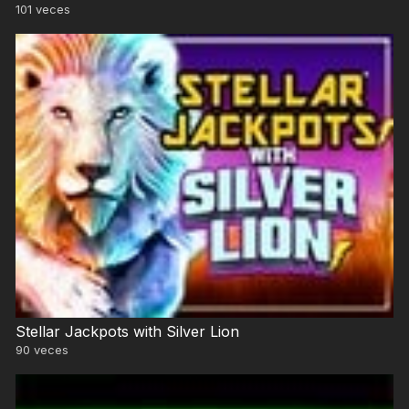
101
veces
Stellar Jackpots with Silver Lion
90
veces