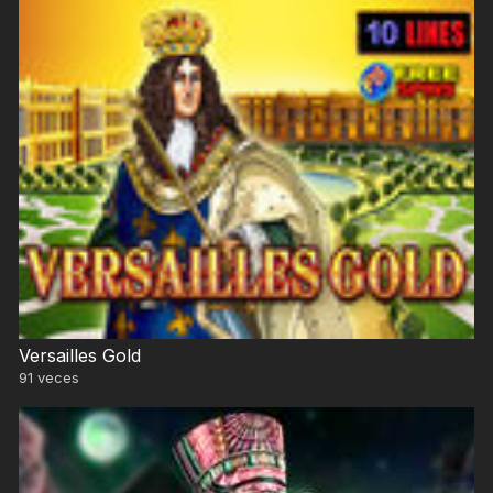
Versailles Gold
91
veces