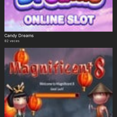
Candy Dreams
82
veces