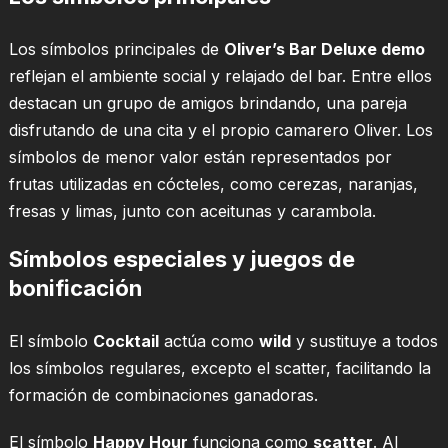
Los símbolos principales de
Oliver’s Bar Deluxe demo
reflejan el ambiente social y relajado del bar. Entre ellos
destacan un grupo de amigos brindando, una pareja
disfrutando de una cita y el propio camarero Oliver. Los
símbolos de menor valor están representados por
frutas utilizadas en cócteles, como cerezas, naranjas,
fresas y limas, junto con aceitunas y carambola.
Símbolos especiales y juegos de
bonificación
El símbolo
Cocktail
actúa como
wild
y sustituye a todos
los símbolos regulares, excepto el scatter, facilitando la
formación de combinaciones ganadoras.
El símbolo
Happy Hour
funciona como
scatter
. Al