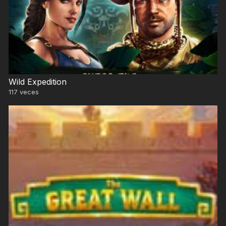
Wild Expedition
117
veces