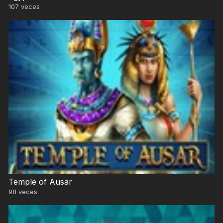
107
veces
Temple of Ausar
98
veces