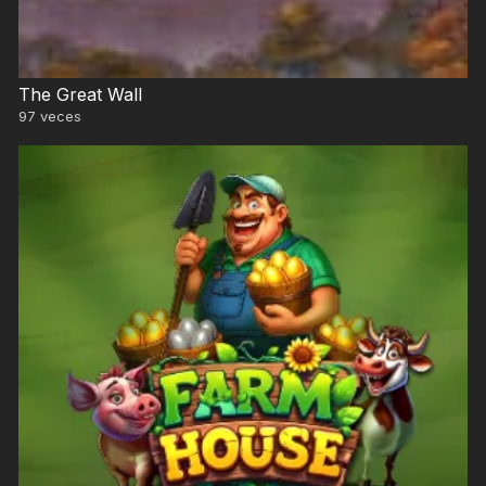
The Great Wall
97
veces