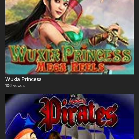
Wuxia Princess
106
veces