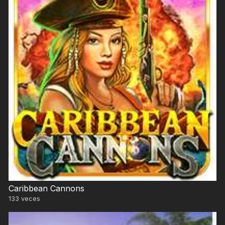
Caribbean Cannons
133
veces