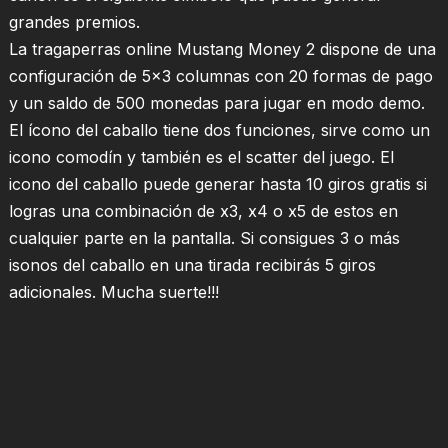
grandes premios.
La tragaperras online Mustang Money 2 dispone de una
configuración de 5×3 columnas con 20 formas de pago
y un saldo de 500 monedas para jugar en modo demo.
El ícono del caballo tiene dos funciones, sirve como un
icono comodín y también es el scatter del juego. El
icono del caballo puede generar hasta 10 giros gratis si
logras una combinación de x3, x4 o x5 de estos en
cualquier parte en la pantalla. Si consigues 3 o más
isonos del caballo en una tirada recibirás 5 giros
adicionales. Mucha suerte!!!