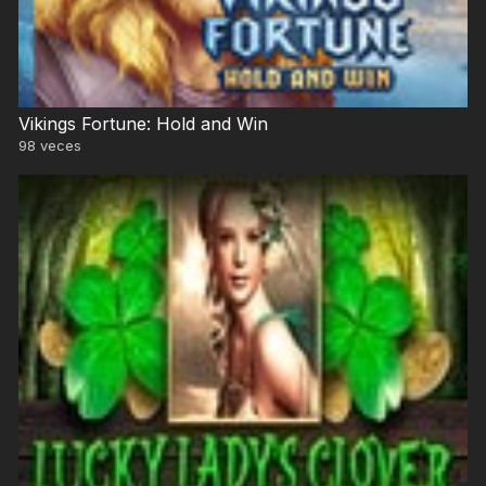
Vikings Fortune: Hold and Win
98
veces