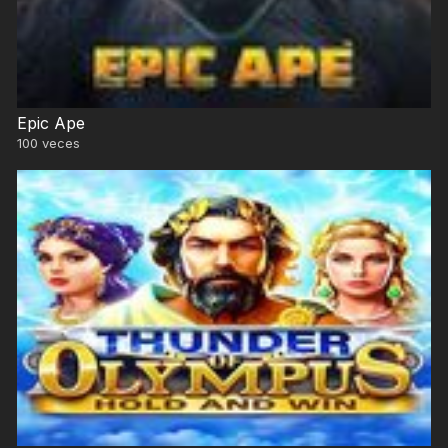
Epic Ape
100
veces