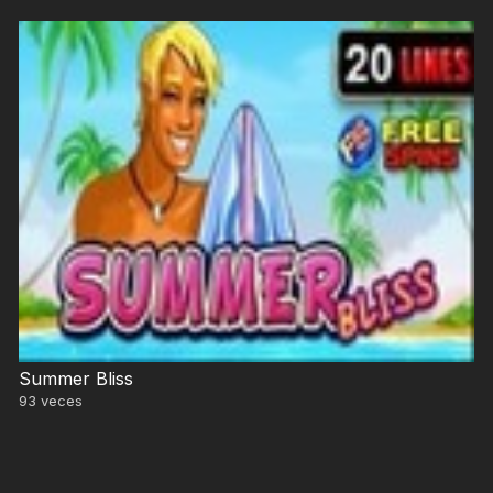
Summer Bliss
93
veces