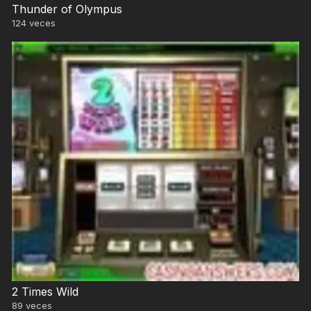
Thunder of Olympus
124
veces
2 Times Wild
89
veces