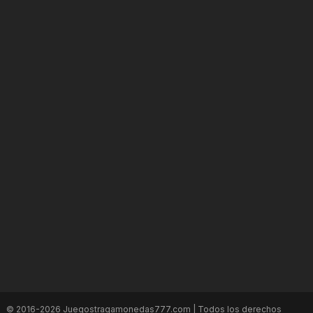
© 2016-2026
Juegostragamonedas777.com | Todos los derechos