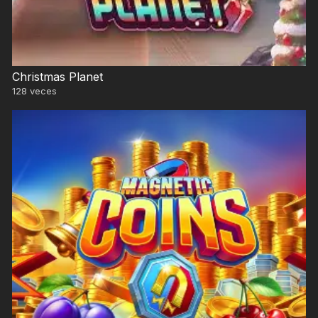
Christmas Planet
128
veces