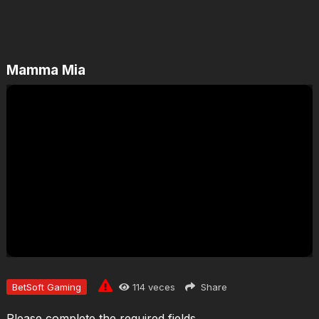
Mamma Mia
Jugar
BetSoft Gaming
114
veces
Share
Please complete the required fields.