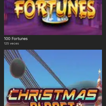
100 Fortunes
125
veces