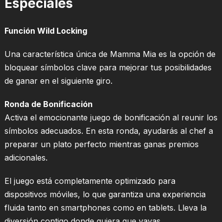
Especiales
Función Wild Locking
Una característica única de Mamma Mia es la opción de
bloquear símbolos clave para mejorar tus posibilidades
de ganar en el siguiente giro.
Ronda de Bonificación
Activa el emocionante juego de bonificación al reunir los
símbolos adecuados. En esta ronda, ayudarás al chef a
preparar un plato perfecto mientras ganas premios
adicionales.
El juego está completamente optimizado para
dispositivos móviles, lo que garantiza una experiencia
fluida tanto en smartphones como en tablets. Lleva la
diversión contigo donde quiera que vayas.