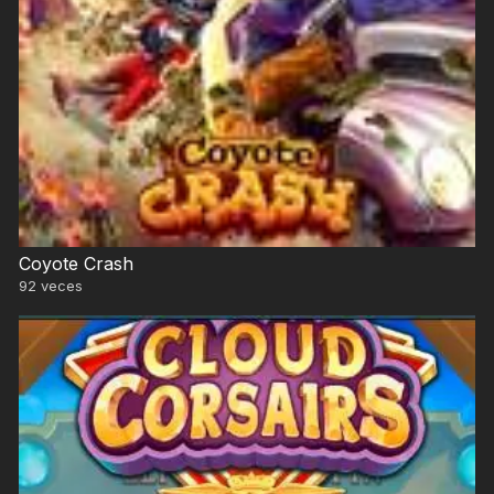
Coyote Crash
92
veces