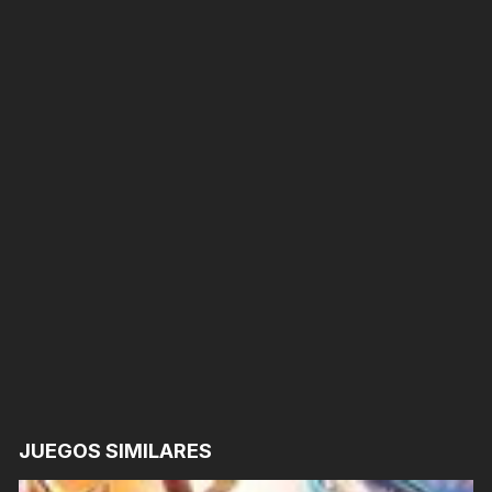
JUEGOS SIMILARES