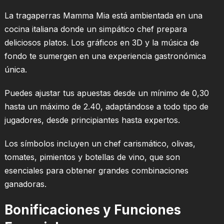
La tragaperras Mamma Mia está ambientada en una
cocina italiana donde un simpático chef prepara
deliciosos platos. Los gráficos en 3D y la música de
fondo te sumergen en una experiencia gastronómica
única.
Puedes ajustar tus apuestas desde un mínimo de 0,30
hasta un máximo de 2.40, adaptándose a todo tipo de
jugadores, desde principiantes hasta expertos.
Los símbolos incluyen un chef carismático, olivas,
tomates, pimientos y botellas de vino, que son
esenciales para obtener grandes combinaciones
ganadoras.
Bonificaciones y Funciones