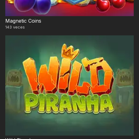
Magnetic Coins
143
veces