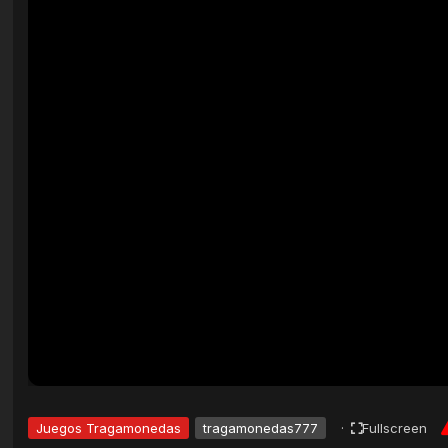
Jugar
Juegos Tragamonedas
tragamonedas777
·
Fullscreen