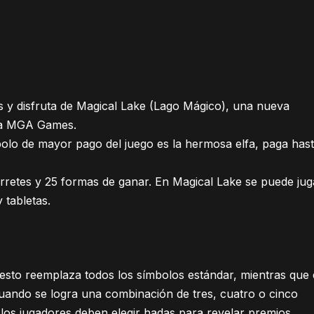
as y disfruta de Magical Lake (Lago Mágico), una nueva
rca MGA Games.
bolo de mayor pago del juego es la hermosa elfa, paga has
arretes y 25 formas de ganar. En Magical Lake se puede jug
 tabletas.
 esto reemplaza todos los símbolos estándar, mientras que 
ando se logra una combinación de tres, cuatro o cinco
, los jugadores deben elegir hadas para revelar premios.