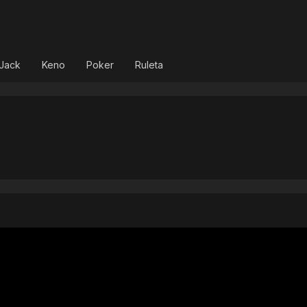
kJack
Keno
Poker
Ruleta