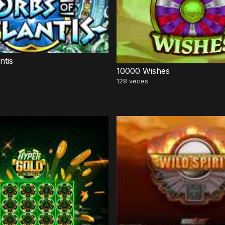
ntis
10000 Wishes
128
veces