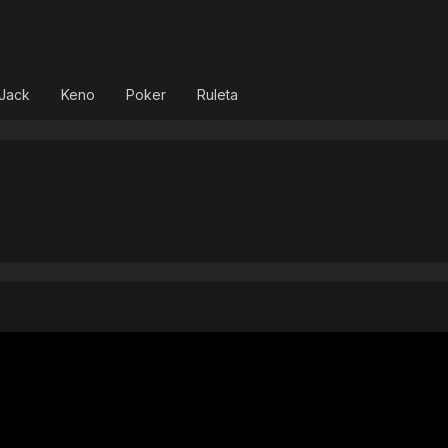
kJack
Keno
Poker
Ruleta