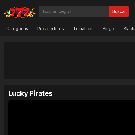
Buscar
Categorías
Proveedores
Temáticas
Bingo
Blac
Lucky Pirates