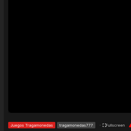
Jugar
Juegos Tragamonedas
tragamonedas777
·
Fullscreen