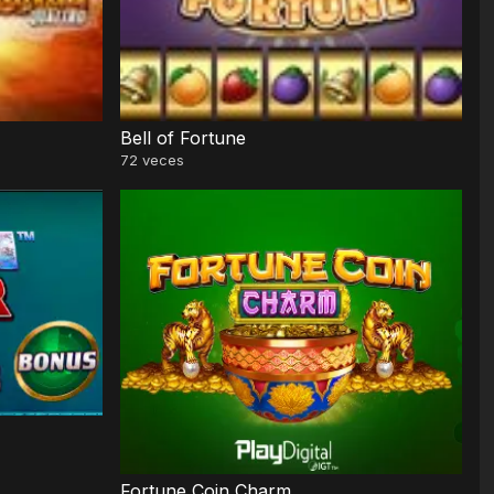
Bell of Fortune
72
veces
Fortune Coin Charm