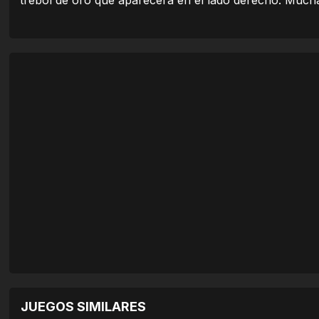
trébol de oro que aparecerá en el lado derecho. Mucha
JUEGOS SIMILARES