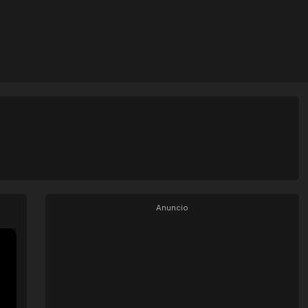
Anuncio