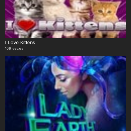
I Love Kittens
109
veces