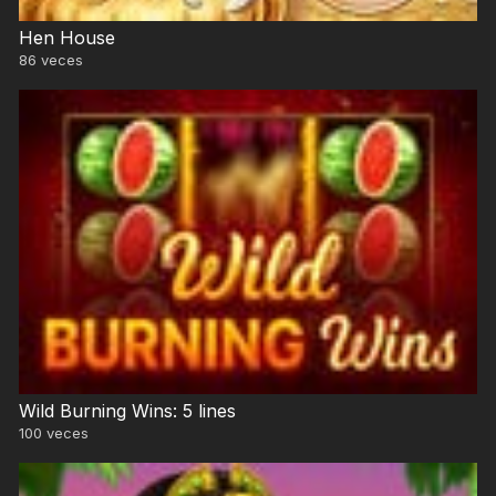
Hen House
86
veces
Wild Burning Wins: 5 lines
100
veces