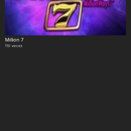
Million 7
110
veces