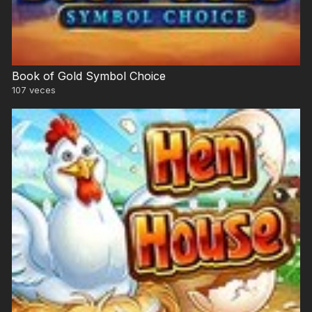
Book of Gold Symbol Choice
107
veces