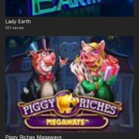
Lady Earth
101
veces
Piggy Riches Megaways