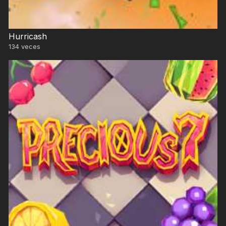
Hurricash
134
veces