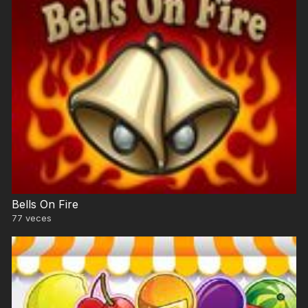
Bells On Fire
77
veces