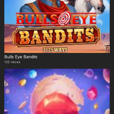
Bulls Eye Bandits
132
veces