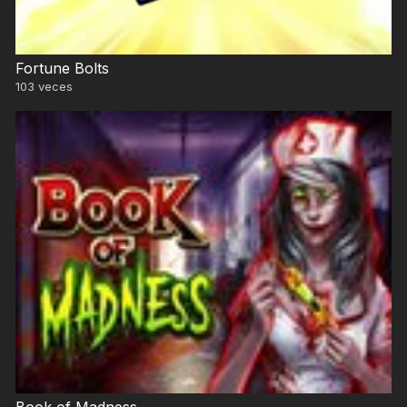
Fortune Bolts
103
veces
Book of Madness