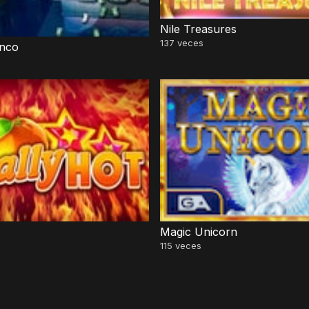
Nile Treasures
137
veces
anco
Magic Unicorn
115
veces