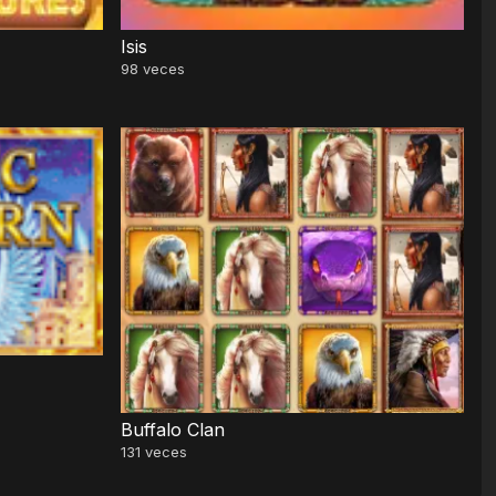
Isis
98
veces
Buffalo Clan
131
veces