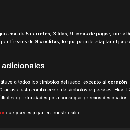
guración de
5 carretes
,
3 filas
,
9 líneas de pago
y un sald
 por línea es de
9 créditos
, lo que permite adaptar el jueg
 adicionales
tituye a todos los símbolos del juego, excepto al
corazón
 Gracias a esta combinación de símbolos especiales, Heart 
últiples oportunidades para conseguir premios destacados.
ve
que puedes jugar en nuestro sitio.