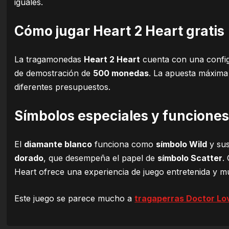
iguales.
Cómo jugar Heart 2 Heart gratis
La tragamonedas
Heart 2 Heart
cuenta con una confi
de demostración de
500 monedas
. La apuesta máxima
diferentes presupuestos.
Símbolos especiales y funciones
El
diamante blanco
funciona como
símbolo Wild
y sus
dorado
, que desempeña el papel de
símbolo Scatter
.
Heart ofrece una experiencia de juego entretenida y m
Este juego se parece mucho a
tragaperras Doctor Lo