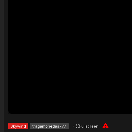
Jugar
Skywind
tragamonedas777
·
Fullscreen