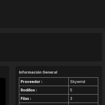
Información General
Proveedor :
Skywind
Rodillos :
5
Filas :
3