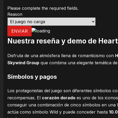
Please complete the required fields.
Reason
ENVIAR
Nuestra reseña y demo de Heart
Disfruta de una atmósfera llena de romanticismo con
H
Skywind Group
que combina una elegante temática de 
Símbolos y pagos
Los protagonistas del juego son diferentes símbolos 
recompensas. El
corazón dorado
es uno de los icono
conseguir una combinación de cinco símbolos en una l
actúa como símbolo Wild y puede conceder hasta
10.