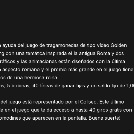
a ayuda del juego de tragamonedas de tipo vídeo Golden
 con una temática inspirada el la antigua Roma y dos
áficos y las animaciones están diseñados con la última
un aspecto romano y el premio más grande en el juego tien
nos de una hermosa reina.
s, 5 bobinas, 40 líneas de ganar fijas y un saldo fijo de 1,
el juego está representado por el Coliseo. Este último
da en el juego que te da acceso a hasta 40 giros gratis con
omodines que aparecen en la pantalla. Buena suerte!