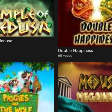
Medusa
Double Happiness
95
veces