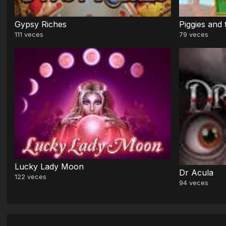
Gypsy Riches
Piggies and 
111
veces
79
veces
Lucky Lady Moon
Dr Acula
122
veces
94
veces