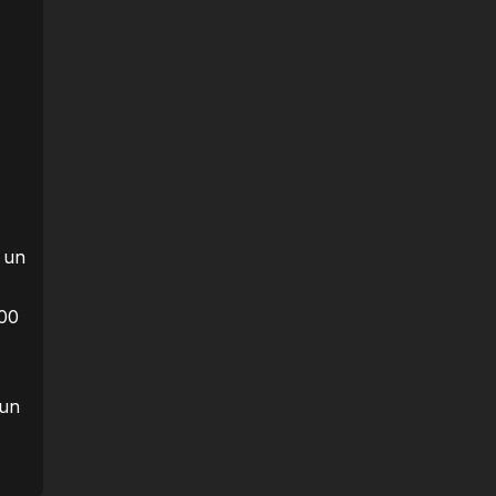
e un
000
 un