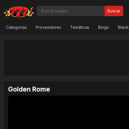
Buscar
Categorías
Proveedores
Temáticas
Bingo
Blac
Golden Rome