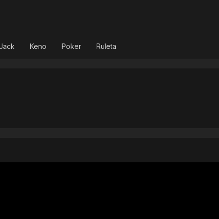
kJack
Keno
Poker
Ruleta