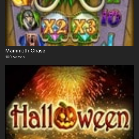
Mammoth Chase
100
veces