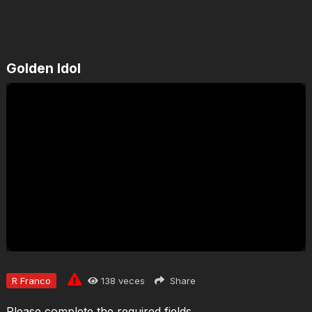
Golden Idol
Jugar
R Franco
138
veces
Share
Please complete the required fields.