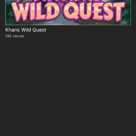
Khans Wild Quest
130
veces