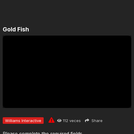
Gold Fish
Jugar
Williams Interactive
112
veces
Share
Please complete the required fields.