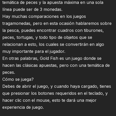
temática de peces y la apuesta máxima en una sola
línea puede ser de 3 monedas.
Hay muchas comparaciones en los juegos
tragamonedas, pero en esta ocasión hablaremos sobre
la pesca, puedes encontrar cuadros con tiburones,
peces, tortugas, y todo tipo de objetos que se
relacionan a esto, los cuales se convertirán en algo
muy importante para el jugador.
En otras palabras, Gold Fish es un juego donde se
hacen las clásicas apuestas, pero con una temática de
peces.
Cómo se juega?
Debes de abrir el juego, y cuando haya cargado, tienes
que presionar los botones requeridos en el teclado, y
hacer clic con el mouse, esto te dará una mejor
experiencia de juego.