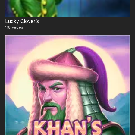
Lucky Clover’s
118
veces