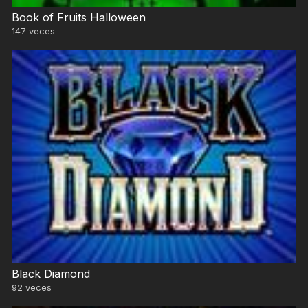
Book of Fruits Halloween
147
veces
Black Diamond
92
veces