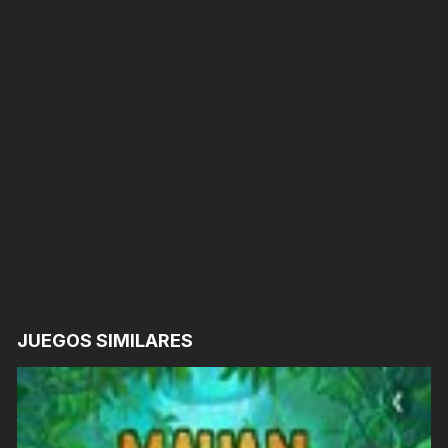
JUEGOS SIMILARES