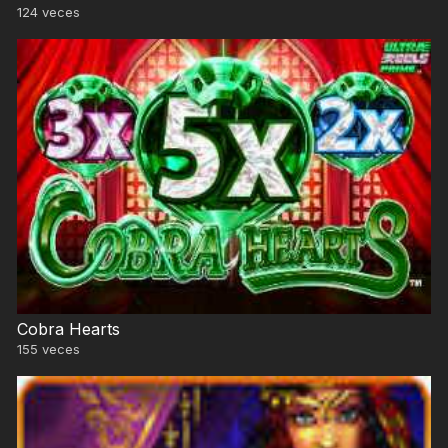
124
veces
Cobra Hearts
155
veces