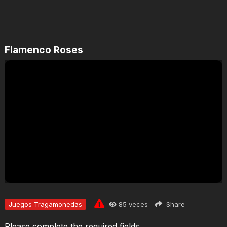
Flamenco Roses
Jugar
Juegos Tragamonedas
85
veces
Share
Please complete the required fields.