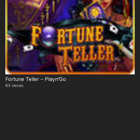
Fortune Teller – Playn’Go
83
veces