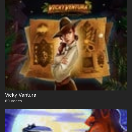
Vicky Ventura
89
veces