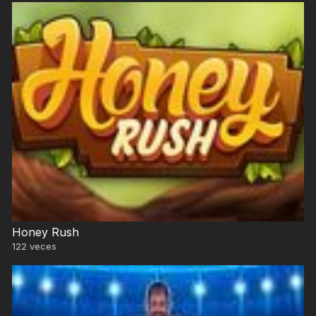
Honey Rush
122
veces