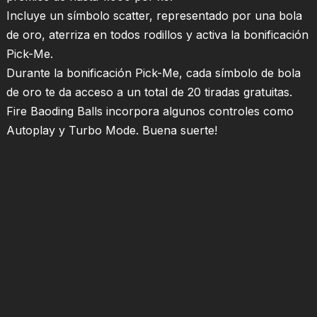
Incluye un símbolo scatter, representado por una bola
de oro, aterriza en todos rodillos y activa la bonificación
Pick-Me.
Durante la bonificación Pick-Me, cada símbolo de bola
de oro te da acceso a un total de 20 tiradas gratuitas.
Fire Baoding Balls incorpora algunos controles como
Autoplay y Turbo Mode. Buena suerte!