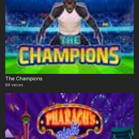
The Champions
89
veces