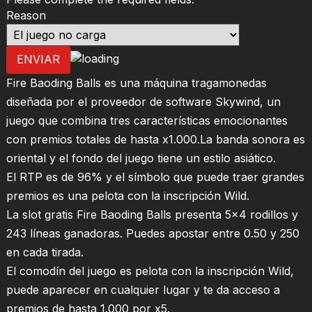
Reason
ENVIAR
Fire Baoding Balls es una máquina tragamonedas
diseñada por el proveedor de software Skywind, un
juego que combina tres características emocionantes
con premios totales de hasta x1.000.La banda sonora es
oriental y el fondo del juego tiene un estilo asiático.
El RTP es de 96% y el símbolo que puede traer grandes
premios es una pelota con la inscripción Wild.
La slot gratis Fire Baoding Balls presenta 5×4 rodillos y
243 líneas ganadoras. Puedes apostar entre 0.50 y 250
en cada tirada.
El comodín del juego es pelota con la inscripción Wild,
puede aparecer en cualquier lugar y te da acceso a
premios de hasta 1.000 por x5.