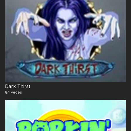
Dark Thirst
84
veces