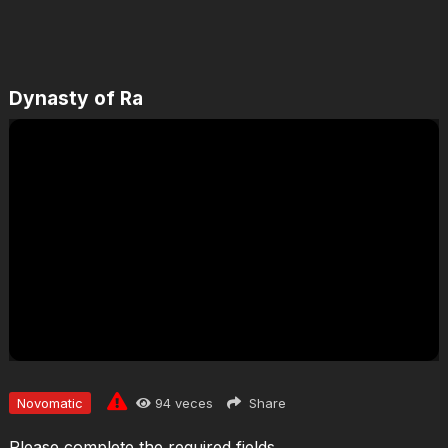
Dynasty of Ra
Jugar
Novomatic
94
veces
Share
Please complete the required fields.