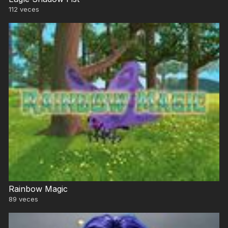
112
veces
Rainbow Magic
89
veces