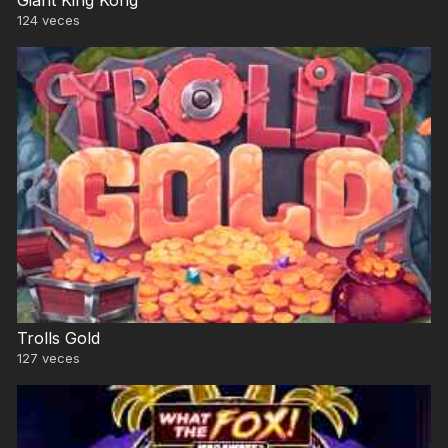
124
veces
Trolls Gold
127
veces