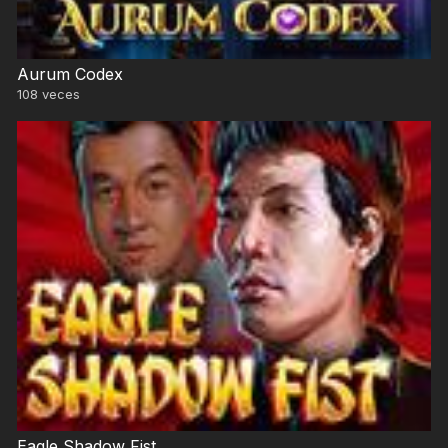
Aurum Codex
108
veces
Eagle Shadow Fist