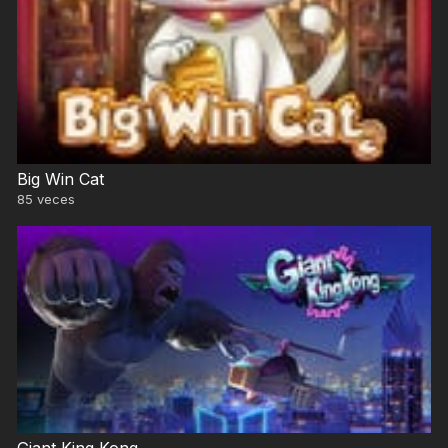
Big Win Cat
85
veces
Giant King Kong