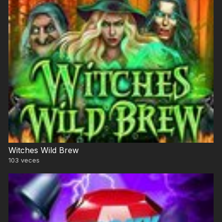
Witches Wild Brew
103
veces