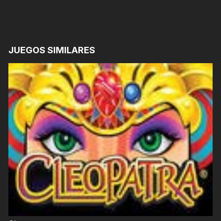
JUEGOS SIMILARES