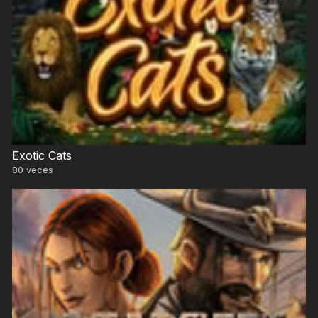
Exotic Cats
80
veces