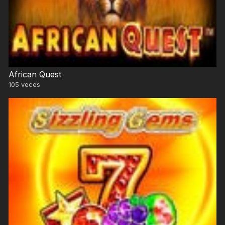
African Quest
105
veces