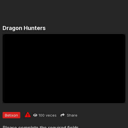
Dragon Hunters
Jugar
Betixon
100
veces
Share
Please complete the required fields.