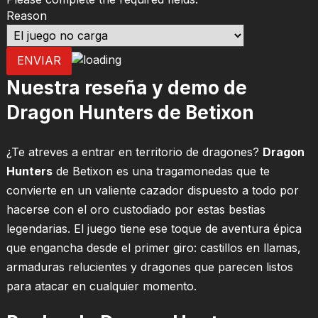
Reason
ENVIAR
Nuestra reseña y demo de
Dragon Hunters de Betixon
¿Te atreves a entrar en territorio de dragones?
Dragon
Hunters
de Betixon es una tragamonedas que te
convierte en un valiente cazador dispuesto a todo por
hacerse con el oro custodiado por estas bestias
legendarias. El juego tiene ese toque de aventura épica
que engancha desde el primer giro: castillos en llamas,
armaduras relucientes y dragones que parecen listos
para atacar en cualquier momento.