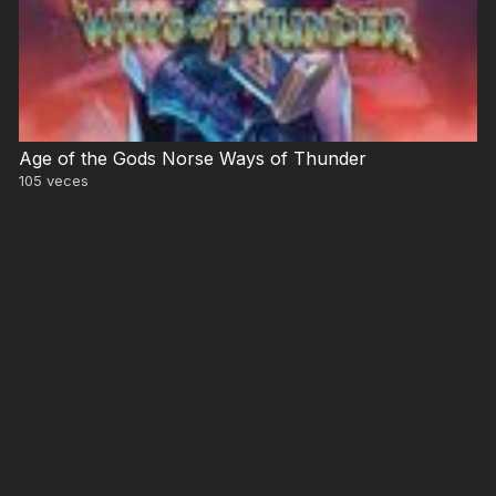
Age of the Gods Norse Ways of Thunder
105
veces