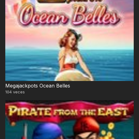
Megajackpots Ocean Belles
104
veces