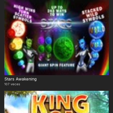
Stars Awakening
107
veces