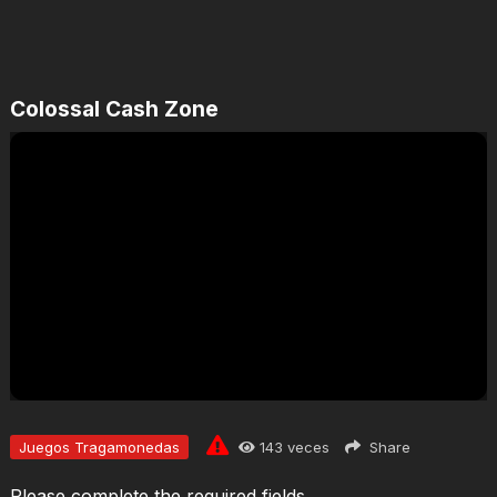
Colossal Cash Zone
Jugar
Juegos Tragamonedas
143
veces
Share
Please complete the required fields.