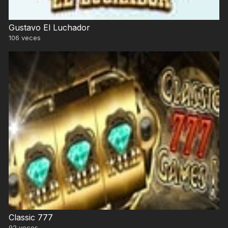
Gustavo El Luchador
106
veces
Classic 777
92
veces