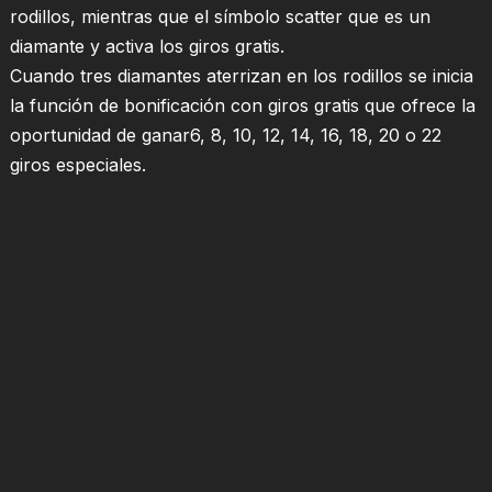
rodillos, mientras que el símbolo scatter que es un
diamante y activa los giros gratis.
Cuando tres diamantes aterrizan en los rodillos se inicia
la función de bonificación con giros gratis que ofrece la
oportunidad de ganar6, 8, 10, 12, 14, 16, 18, 20 o 22
giros especiales.