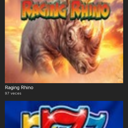
Raging Rhino
97
veces