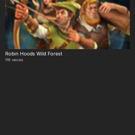
Robin Hoods Wild Forest
116
veces