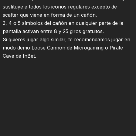
sustituye a todos los iconos regulares excepto de
scatter que viene en forma de un cañón.
3, 4 o 5 símbolos del cañón en cualquier parte de la
pantalla activan entre 8 y 25 giros gratuitos.
Si quieres jugar algo similar, te recomendamos jugar en
modo demo Loose Cannon de Microgaming o Pirate
Cave de InBet.