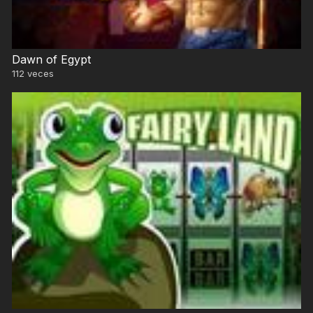
Dawn of Egypt
112
veces