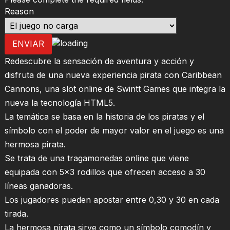
Reason
ENVIAR
Redescubre la sensación de aventura y acción y
disfruta de una nueva experiencia pirata con Caribbean
Cannons, una slot online de Swintt Games que integra la
nueva la tecnología HTML5.
La temática se basa en la historia de los piratas y el
símbolo con el poder de mayor valor en el juego es una
hermosa pirata.
Se trata de una tragamonedas online que viene
equipada con 5×3 rodillos que ofrecen acceso a 30
líneas ganadoras.
Los jugadores pueden apostar entre 0,30 y 30 en cada
tirada.
La hermosa pirata sirve como un símbolo comodín y