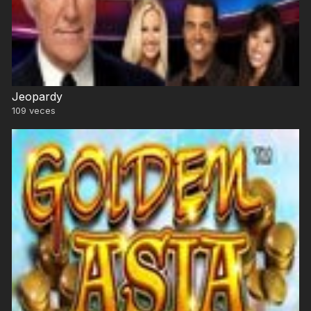
Jeopardy
109
veces