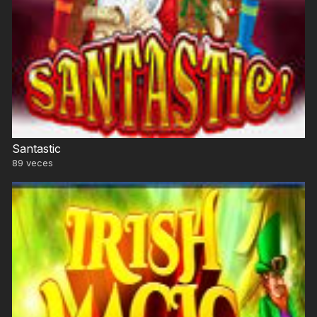
Santastic
89
veces