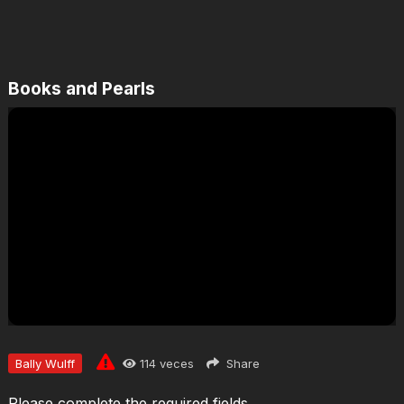
Books and Pearls
Jugar
Bally Wulff
114
veces
Share
Please complete the required fields.