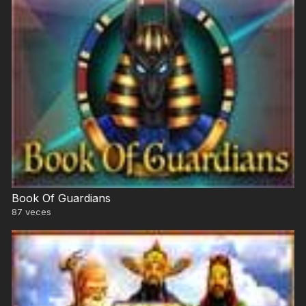
Book Of Guardians
87
veces