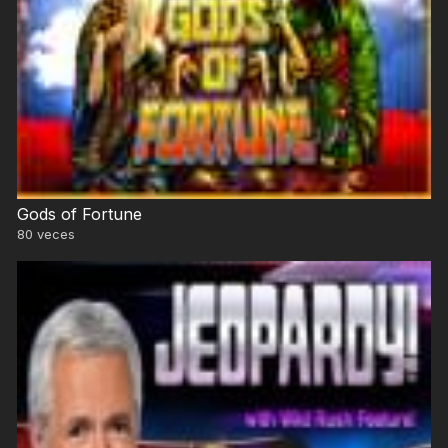
Gods of Fortune
80
veces