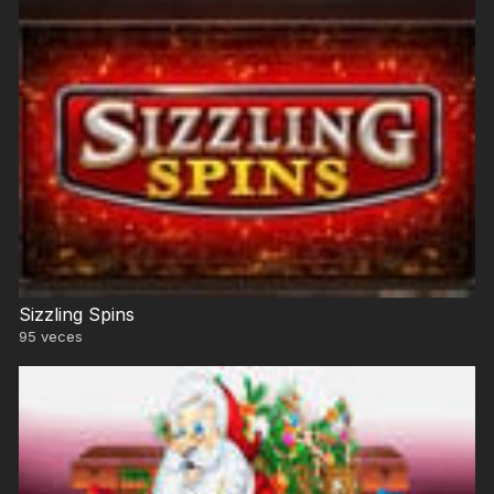
Sizzling Spins
95
veces