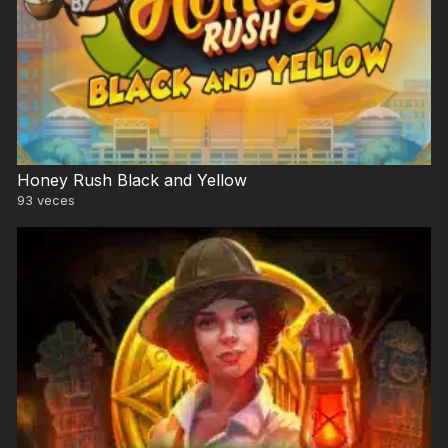
Honey Rush Black and Yellow
93
veces