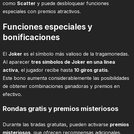
como
Scatter
y puede desbloquear funciones
especiales con premios atractivos.
Funciones especiales y
bonificaciones
El
Joker
es el símbolo más valioso de la tragamonedas.
Al aparecer
tres símbolos de Joker en una línea
activa
, el jugador recibe hasta
10 giros gratis
.
Este bono aumenta considerablemente las posibilidades
de obtener combinaciones ganadoras y premios en
efectivo.
Rondas gratis y premios misteriosos
Durante las tiradas gratuitas, pueden activarse
premios
misteriosos
, que ofrecen recompensas adicionales.