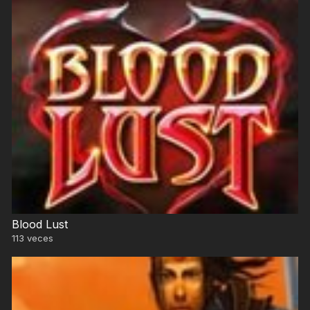
Blood Lust
113
veces