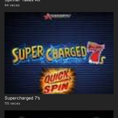
94
veces
Supercharged 7’s
115
veces