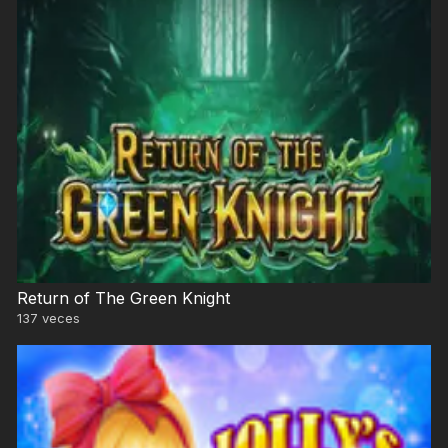
Return of The Green Knight
137
veces