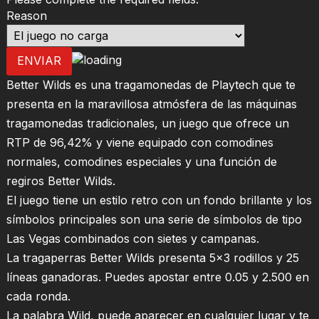
Reason
ENVIAR
Better Wilds es una tragamonedas de Playtech que te
presenta en la maravillosa atmósfera de las máquinas
tragamonedas tradicionales, un juego que ofrece un
RTP de 96,42% y viene equipado con comodines
normales, comodines especiales y una función de
regiros Better Wilds.
El juego tiene un estilo retro con un fondo brillante y los
símbolos principales son una serie de símbolos de tipo
Las Vegas combinados con sietes y campanas.
La tragaperras Better Wilds presenta 5×3 rodillos y 25
líneas ganadoras. Puedes apostar entre 0.05 y 2.500 en
cada ronda.
La palabra Wild, puede aparecer en cualquier lugar y te