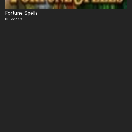
Fortune Spells
88
veces