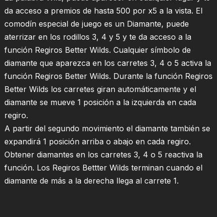
da acceso a premios de hasta 500 por x5 a la vista. El
comodín especial de juego es un Diamante, puede
aterrizar en los rodillos 3, 4 y 5 y te da acceso a la
función Regiros Better Wilds. Cualquier símbolo de
diamante que aparezca en los carretes 3, 4 o 5 activa la
función Regiros Better Wilds. Durante la función Regiros
Better Wilds los carretes giran automáticamente y el
diamante se mueve 1 posición a la izquierda en cada
regiro.
A partir del segundo movimiento el diamante también se
expandirá 1 posición arriba o abajo en cada regiro.
Obtener diamantes en los carretes 3, 4 o 5 reactiva la
función. Los Regiros Bettter Wilds terminan cuando el
diamante de más a la derecha llega al carrete 1.