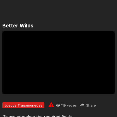
Better Wilds
Jugar
Juegos Tragamonedas
119
veces
Share
Please complete the required fields.