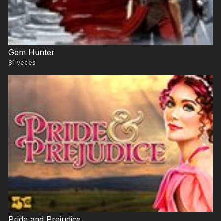
Gem Hunter
81
veces
Pride and Prejudice