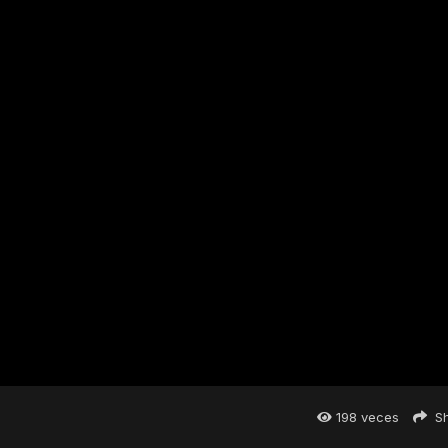
198
veces
Sh