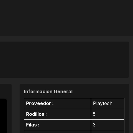
Información General
Proveedor :
Playtech
Rodillos :
5
Filas :
3