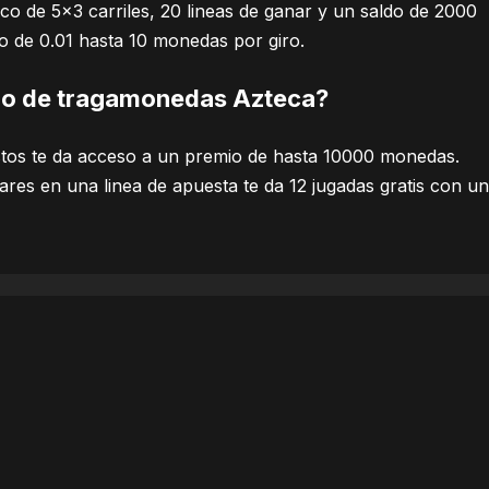
co de 5×3 carriles, 20 lineas de ganar y un saldo de 2000
 de 0.01 hasta 10 monedas por giro.
uego de tragamonedas Azteca?
estos te da acceso a un premio de hasta 10000 monedas.
lares en una linea de apuesta te da 12 jugadas gratis con u