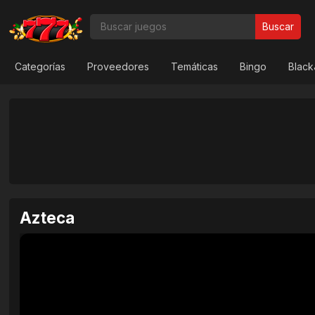
Buscar
Categorías
Proveedores
Temáticas
Bingo
Blac
Azteca