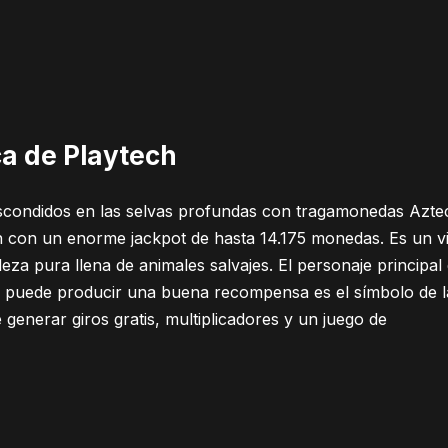
a de Playtech
 escondidos en las selvas profundas con tragamonedas Azte
h con un enorme jackpot de hasta 14.175 monedas. Es un vi
eza pura llena de animales salvajes. El personaje principal
e puede producir una buena recompensa es el símbolo de l
 generar giros gratis, multiplicadores y un juego de