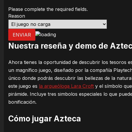
Please complete the required fields.
Reason
ENVIAR
Nuestra reseña y demo de Aztec
Ahora tienes la oportunidad de descubrir los tesoros
un magnífico juego, diseñado por la compañía Playtec
único donde podrás descubrir las bellezas de la natural
este juego es
la arqueóloga Lara Croft
y el símbolo qu
pirámide. Incluye tres simbolos especiales lo que puede
bonificación.
Cómo jugar Azteca