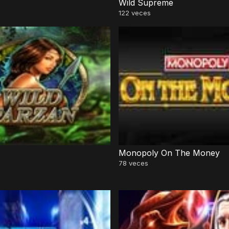
Wild Supreme
122
veces
Monopoly On The Money
78
veces