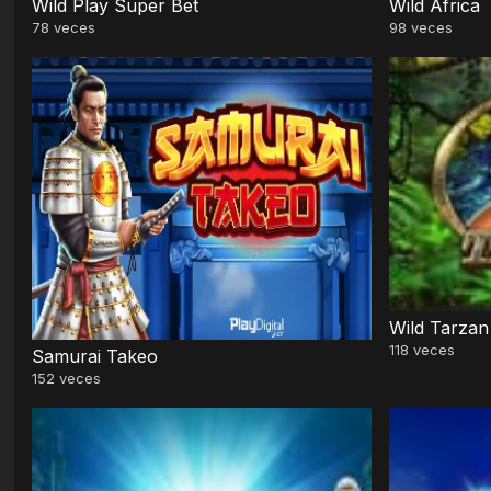
Wild Play Super Bet
Wild Africa
78
veces
98
veces
Wild Tarzan
118
veces
Samurai Takeo
152
veces