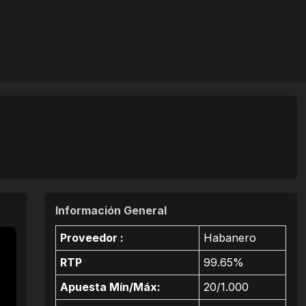
Información General
Proveedor :
Habanero
RTP
99.65%
Apuesta Mín/Máx:
20/1.000