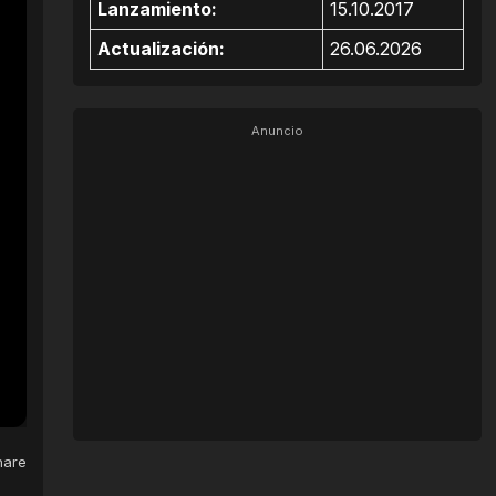
Lanzamiento:
15.10.2017
Actualización:
26.06.2026
Anuncio
are