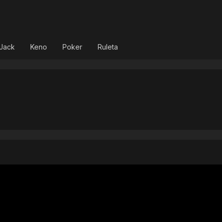
kJack
Keno
Poker
Ruleta