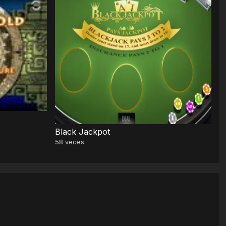
Black Jackpot
58
veces