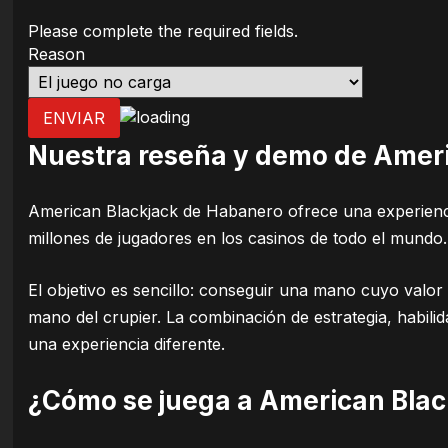
Please complete the required fields.
Reason
ENVIAR
Nuestra reseña y demo de Ameri
American Blackjack de Habanero ofrece una experiencia
millones de jugadores en los casinos de todo el mundo.
El objetivo es sencillo: conseguir una mano cuyo valor
mano del crupier. La combinación de estrategia, habili
una experiencia diferente.
¿Cómo se juega a American Blac