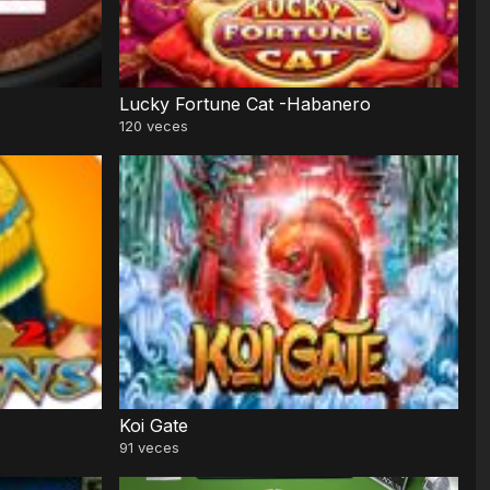
Lucky Fortune Cat -Habanero
120
veces
Koi Gate
91
veces