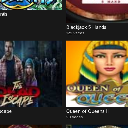
ntis
Blackjack 5 Hands
122
veces
scape
Queen of Queens II
93
veces