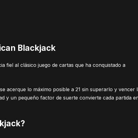
can Blackjack
 fiel al clásico juego de cartas que ha conquistado a
 se acerque lo máximo posible a 21 sin superarlo y vencer 
dad y un pequeño factor de suerte convierte cada partida e
kjack?