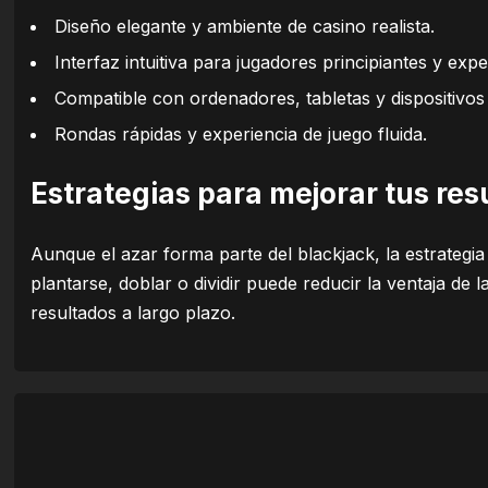
Diseño elegante y ambiente de casino realista.
Interfaz intuitiva para jugadores principiantes y exp
Compatible con ordenadores, tabletas y dispositivos
Rondas rápidas y experiencia de juego fluida.
Estrategias para mejorar tus res
Aunque el azar forma parte del blackjack, la estrategi
plantarse, doblar o dividir puede reducir la ventaja de
resultados a largo plazo.