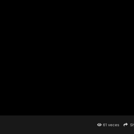
61
veces
Sh